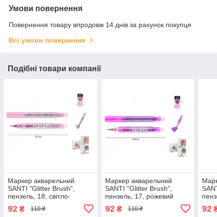
Умови повернення
Повернення товару впродовж 14 днів за рахунок покупця
Всі умови повернення
Подібні товари компанії
Маркер акварельний
Маркер акварельний
Марк
SANTI "Glitter Brush",
SANTI "Glitter Brush",
SANT
пензель, 18, світло-
пензель, 17, рожевий
пенз
рожевий 390767 G-Rich
вінтажний 390766 G-Rich
орхі
92
92
92
₴
₴
110 ₴
110 ₴