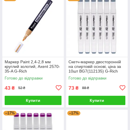
Маркер Paint 2,4-2,8 мм
Скетч-маркер двосторонній
круглий золотий, Axent 2570-
на спиртовій основі, ціна за
35-A G-Rich
10шт BG7(112135) G-Rich
Готово до відправки
Готово до відправки
43
73
₴
₴
52 ₴
88 ₴
Купити
Купити
–17%
–17%