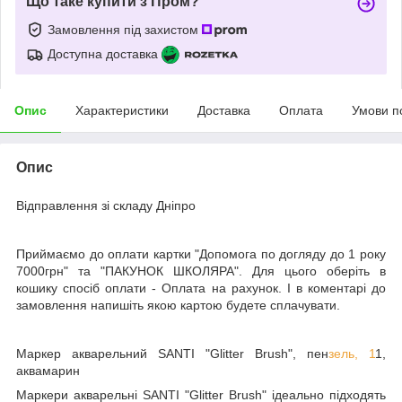
Що таке купити з Пром?
Замовлення під захистом
Доступна доставка
Опис
Характеристики
Доставка
Оплата
Умови п
Опис
Відправлення зі складу Дніпро
Приймаємо до оплати картки "Допомога по догляду до 1 року
7000грн" та "ПАКУНОК ШКОЛЯРА". Для цього оберіть в
кошику спосіб оплати - Оплата на рахунок. І в коментарі до
замовлення напишіть якою картою будете сплачувати.
Маркер акварельний SANTI "Glitter Brush", пен
зель, 1
1,
аквамарин
Маркери акварельні SANTI "Glitter Brush" ідеально підходять