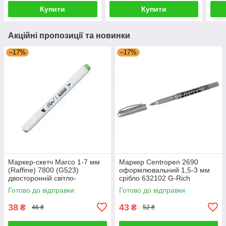
Купити
Купити
Акційні пропозиції та новинки
–17%
–17%
Маркер-скетч Marco 1-7 мм
Маркер Centropen 2690
(Raffine) 7800 (G523)
оформлювальний 1,5-3 мм
двосторонній світло-
срібло 632102 G-Rich
оливковий 622816 G-Rich
Готово до відправки
Готово до відправки
38
43
₴
₴
46 ₴
52 ₴