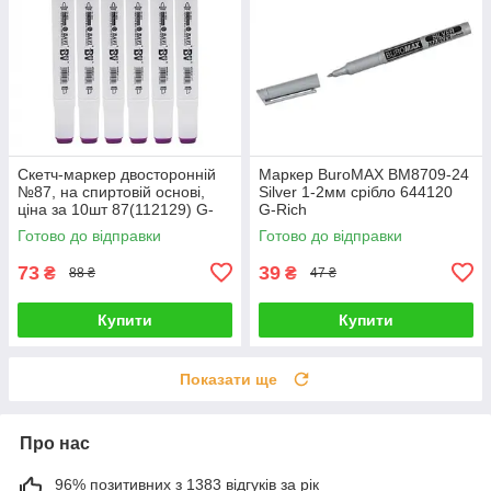
Скетч-маркер двосторонній
Маркер BuroMAX BM8709-24
№87, на спиртовій основі,
Silver 1-2мм срібло 644120
ціна за 10шт 87(112129) G-
G-Rich
Rich
Готово до відправки
Готово до відправки
73
39
₴
₴
88 ₴
47 ₴
Купити
Купити
Показати ще
Про нас
96% позитивних з 1383 відгуків за рік