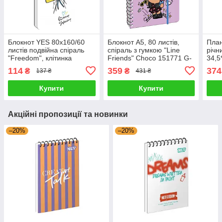
Блокнот YES 80x160/60
Блокнот А5, 80 листів,
План
листів подвійна спіраль
спіраль з гумкою "Line
річн
"Freedom", клітинка
Friends" Choco 151771 G-
34,5
151828 G-Rich
Rich
2524
114
359
374
₴
₴
137 ₴
431 ₴
Купити
Купити
Акційні пропозиції та новинки
–20%
–20%