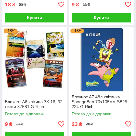
18
9
₴
₴
22 ₴
11 ₴
Купити
Купити
–18%
–18%
Блокнот А7 48л клітинка
Блокнот А6 клітина ЗК-16, 32
SpongeBob 70х105мм SB25-
листи 87581 G-Rich
224 G-Rich
Готово до відправки
Готово до відправки
9
23
₴
₴
11 ₴
28 ₴