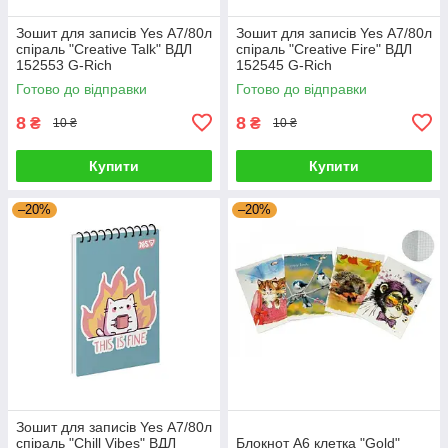
Зошит для записів Yes А7/80л
Зошит для записів Yes А7/80л
спіраль "Creative Talk" ВДЛ
спіраль "Creative Fire" ВДЛ
152553 G-Rich
152545 G-Rich
Готово до відправки
Готово до відправки
8
8
₴
₴
10 ₴
10 ₴
Купити
Купити
–20%
–20%
Зошит для записів Yes А7/80л
спіраль "Chill Vibes" ВДЛ
Блокнот А6 клетка "Gold"