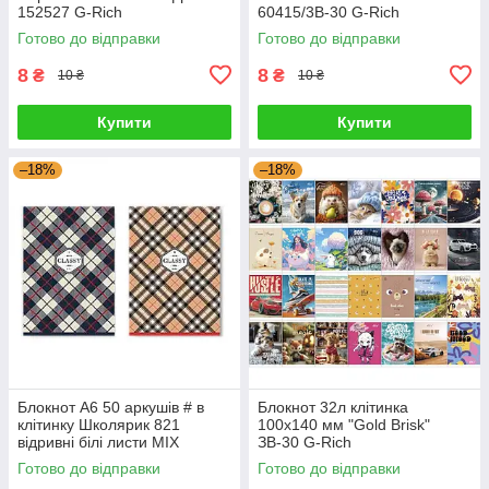
152527 G-Rich
60415/3В-30 G-Rich
Готово до відправки
Готово до відправки
8
8
₴
₴
10 ₴
10 ₴
Купити
Купити
–18%
–18%
Блокнот А6 50 аркушів # в
Блокнот 32л клітинка
клітинку Школярик 821
100x140 мм "Gold Brisk"
відривні білі листи MIX
ЗВ-30 G-Rich
633437 G-Rich
Готово до відправки
Готово до відправки