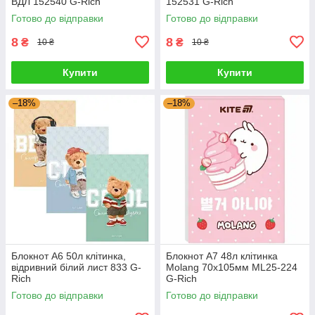
ВДЛ 152540 G-Rich
152531 G-Rich
Готово до відправки
Готово до відправки
8
8
₴
₴
10 ₴
10 ₴
Купити
Купити
–18%
–18%
Блокнот А6 50л клітинка,
Блокнот А7 48л клітинка
відривний білий лист 833 G-
Molang 70х105мм ML25-224
Rich
G-Rich
Готово до відправки
Готово до відправки