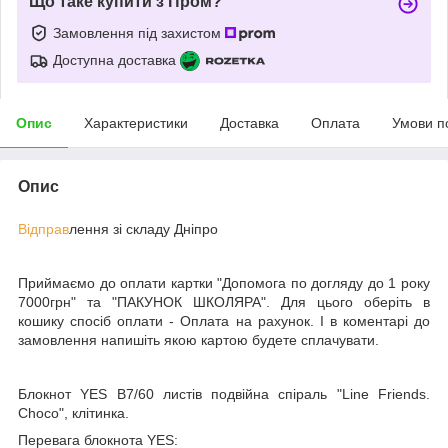
Що таке купити з Пром?
Замовлення під захистом
Доступна доставка
Опис
Характеристики
Доставка
Оплата
Умови п
Опис
Відправ
лення зі складу Дніпро
Приймаємо до оплати картки "Допомога по догляду до 1 року
7000грн" та "ПАКУНОК ШКОЛЯРА". Для цього оберіть в
кошику спосіб оплати - Оплата на рахунок. І в коментарі до
замовлення напишіть якою картою будете сплачувати.
Блокнот YES В7/60 листів подвійна спіраль "Line Friends.
Choco", клітинка.
Перевага блокнота YES: