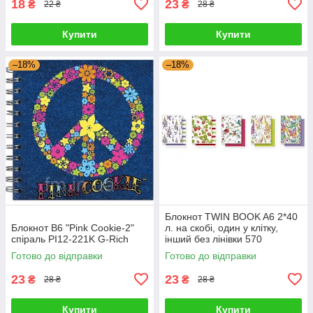
18
23
₴
₴
22 ₴
28 ₴
Купити
Купити
–18%
–18%
Блокнот TWIN BOOK A6 2*40
Блокнот В6 "Pink Cookie-2"
л. на скобі, один у клітку,
спіраль PI12-221K G-Rich
інший без лінівки 570
STUDENT A6-2x040-570 G-
Готово до відправки
Готово до відправки
Rich
23
23
₴
₴
28 ₴
28 ₴
Купити
Купити