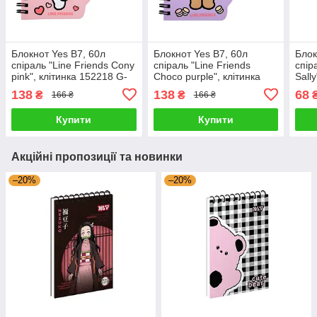
Блокнот Yes В7, 60л
Блокнот Yes В7, 60л
Блок
спіраль "Line Friends Cony
спіраль "Line Friends
спір
pink", клітинка 152218 G-
Choco purple", клітинка
Sall
Rich
152217 G-Rich
Rich
138
138
68
₴
₴
166 ₴
166 ₴
Купити
Купити
Акційні пропозиції та новинки
–20%
–20%