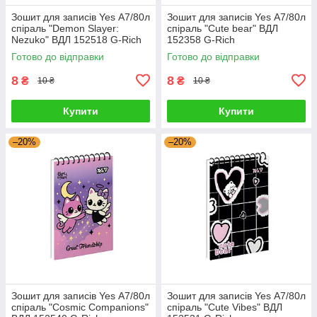
Зошит для записів Yes А7/80л
Зошит для записів Yes А7/80л
спіраль "Demon Slayer:
спіраль "Cute bear" ВДЛ
Nezuko" ВДЛ 152518 G-Rich
152358 G-Rich
Готово до відправки
Готово до відправки
8
8
₴
₴
10 ₴
10 ₴
Купити
Купити
–20%
–20%
Зошит для записів Yes А7/80л
Зошит для записів Yes А7/80л
спіраль "Cosmic Companions"
спіраль "Cute Vibes" ВДЛ