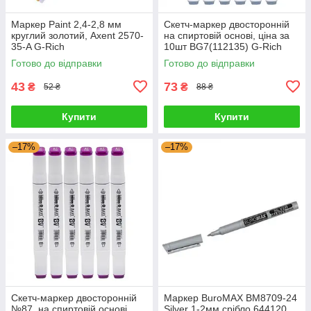
Маркер Paint 2,4-2,8 мм
Скетч-маркер двосторонній
круглий золотий, Axent 2570-
на спиртовій основі, ціна за
35-A G-Rich
10шт BG7(112135) G-Rich
Готово до відправки
Готово до відправки
43
73
₴
₴
52 ₴
88 ₴
Купити
Купити
–17%
–17%
Скетч-маркер двосторонній
Маркер BuroMAX BM8709-24
№87, на спиртовій основі,
Silver 1-2мм срібло 644120