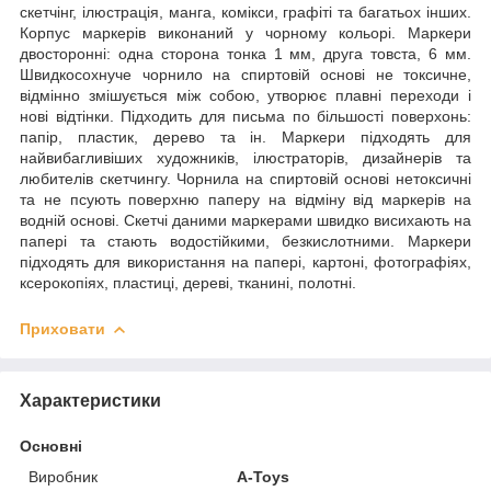
скетчінг, ілюстрація, манга, комікси, графіті та багатьох інших.
Корпус маркерів виконаний у чорному кольорі. Маркери
двосторонні: одна сторона тонка 1 мм, друга товста, 6 мм.
Швидкосохнуче чорнило на спиртовій основі не токсичне,
відмінно змішується між собою, утворює плавні переходи і
нові відтінки. Підходить для письма по більшості поверхонь:
папір, пластик, дерево та ін. Маркери підходять для
найвибагливіших художників, ілюстраторів, дизайнерів та
любителів скетчингу. Чорнила на спиртовій основі нетоксичні
та не псують поверхню паперу на відміну від маркерів на
водній основі. Скетчі даними маркерами швидко висихають на
папері та стають водостійкими, безкислотними. Маркери
підходять для використання на папері, картоні, фотографіях,
ксерокопіях, пластиці, дереві, тканині, полотні.
Приховати
Характеристики
Основні
Виробник
A-Toys