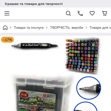
Іграшки та товари для творчості
Товари та послуги
ТВОРЧІСТЬ, вироби
Товари для х
–17%