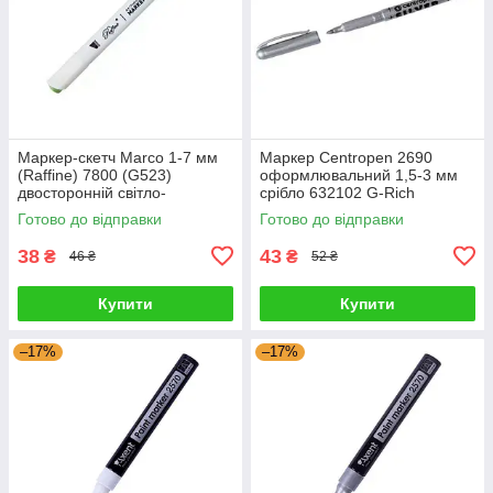
Маркер-скетч Marco 1-7 мм
Маркер Centropen 2690
(Raffine) 7800 (G523)
оформлювальний 1,5-3 мм
двосторонній світло-
срібло 632102 G-Rich
оливковий 622816 G-Rich
Готово до відправки
Готово до відправки
38
43
₴
₴
46 ₴
52 ₴
Купити
Купити
–17%
–17%