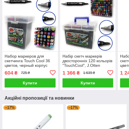
Набор маркеров для
Набір скетч маркерів
Набо
скетчинга Touch Cool 36
двосторонніх 120 кольорів
скет
цветов, черный корпус
"TouchCool", J.Otten
цвет
0229-36 G-Rich
DSCN0229-120 G-Rich
0229
604
1 366
1 2
₴
₴
725 ₴
1 639 ₴
Купити
Купити
Акційні пропозиції та новинки
–17%
–17%