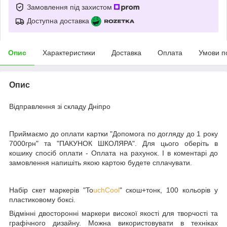
Замовлення під захистом
Доступна доставка
Опис
Характеристики
Доставка
Оплата
Умови п
Опис
Відправлення зі складу Дніпро
Приймаємо до оплати картки "Допомога по догляду до 1 року
7000грн" та "ПАКУНОК ШКОЛЯРА". Для цього оберіть в
кошику спосіб оплати - Оплата на рахунок. І в коментарі до
замовлення напишіть якою картою будете сплачувати.
Набір скет маркерів "To
uchCool
" скош+тонк, 100 кольорів у
пластиковому боксі.
Відмінні двосторонні маркери високої якості для творчості та
графічного дизайну. Можна використовувати в техніках