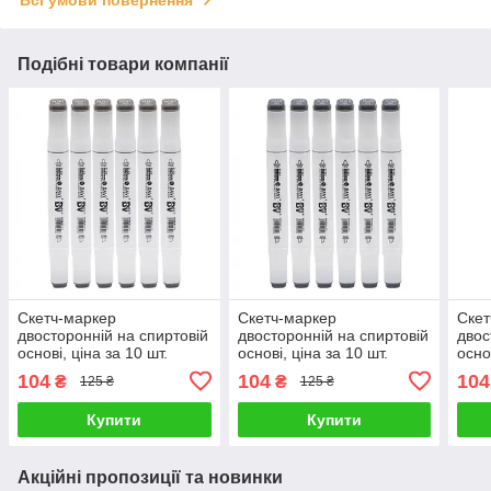
Всі умови повернення
Подібні товари компанії
Скетч-маркер
Скетч-маркер
Скет
двосторонній на спиртовій
двосторонній на спиртовій
двос
основі, ціна за 10 шт.
основі, ціна за 10 шт.
осно
WG7() G-Rich
CG5(112122) G-Rich
CG3(
104
104
104
₴
₴
125 ₴
125 ₴
Купити
Купити
Акційні пропозиції та новинки