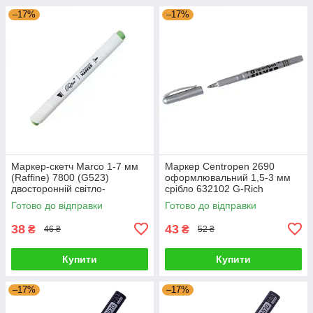
–17%
–17%
Маркер-скетч Marco 1-7 мм
Маркер Centropen 2690
(Raffine) 7800 (G523)
оформлювальний 1,5-3 мм
двосторонній світло-
срібло 632102 G-Rich
оливковий 622816 G-Rich
Готово до відправки
Готово до відправки
38
43
₴
₴
46 ₴
52 ₴
Купити
Купити
–17%
–17%