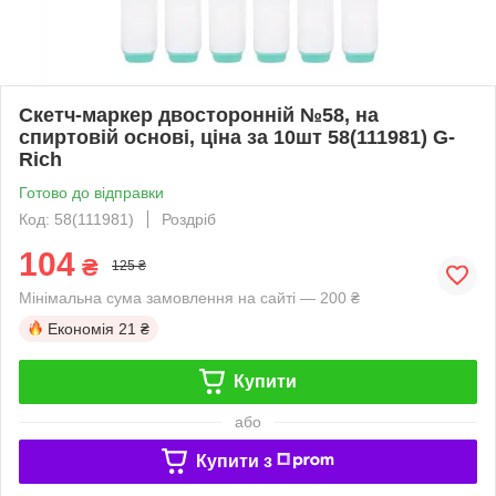
Скетч-маркер двосторонній №58, на
спиртовій основі, ціна за 10шт 58(111981) G-
Rich
Готово до відправки
Код: 58(111981)
Роздріб
104
₴
125 ₴
Мінімальна сума замовлення на сайті — 200 ₴
Економія
21 ₴
Купити
або
Купити з