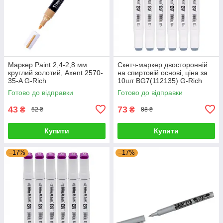
Маркер Paint 2,4-2,8 мм
Скетч-маркер двосторонній
круглий золотий, Axent 2570-
на спиртовій основі, ціна за
35-A G-Rich
10шт BG7(112135) G-Rich
Готово до відправки
Готово до відправки
43
73
₴
₴
52 ₴
88 ₴
Купити
Купити
–17%
–17%