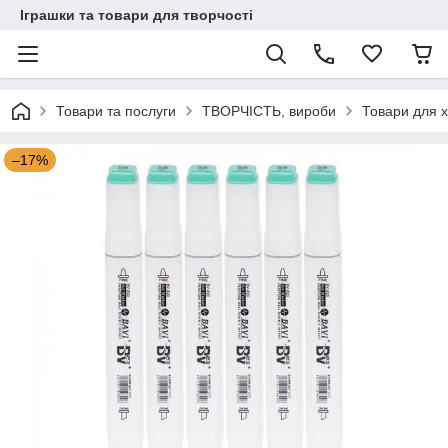
Іграшки та товари для творчості
Товари та послуги
ТВОРЧІСТЬ, вироби
Товари для х
–17%