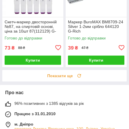
Скетч-маркер двосторонній
Маркер BuroMAX BM8709-24
№87, на спиртовій основі,
Silver 1-2мм срібло 644120
ціна за 10шт 87(112129) G-
G-Rich
Rich
Готово до відправки
Готово до відправки
73
39
₴
₴
88 ₴
47 ₴
Купити
Купити
Показати ще
Про нас
96% позитивних з 1385 відгуків за рік
Працює з 31.01.2010
м. Дніпро
проспект Дмитра Яворницького, 100, Дніпро, Україна