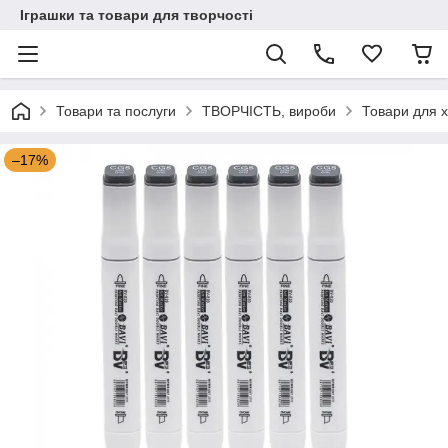
Іграшки та товари для творчості
Товари та послуги
ТВОРЧІСТЬ, вироби
Товари для х
–17%