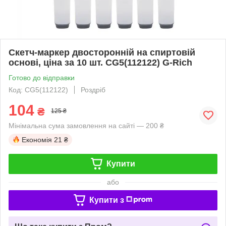
Скетч-маркер двосторонній на спиртовій
основі, ціна за 10 шт. CG5(112122) G-Rich
Готово до відправки
Код: CG5(112122)
Роздріб
104
₴
125 ₴
Мінімальна сума замовлення на сайті — 200 ₴
Економія
21 ₴
Купити
або
Купити з