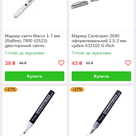
Маркер-скетч Marco 1-7 мм
Маркер Centropen 2690
(Raffine) 7800 (G523)
оформлювальний 1,5-3 мм
двосторонній світло-
срібло 632102 G-Rich
оливковий 622816 G-Rich
Готово до відправки
Готово до відправки
38
43
₴
₴
46 ₴
52 ₴
Купити
Купити
–17%
–17%