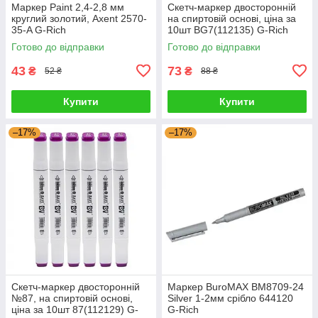
Маркер Paint 2,4-2,8 мм
Скетч-маркер двосторонній
круглий золотий, Axent 2570-
на спиртовій основі, ціна за
35-A G-Rich
10шт BG7(112135) G-Rich
Готово до відправки
Готово до відправки
43
73
₴
₴
52 ₴
88 ₴
Купити
Купити
–17%
–17%
Скетч-маркер двосторонній
Маркер BuroMAX BM8709-24
№87, на спиртовій основі,
Silver 1-2мм срібло 644120
ціна за 10шт 87(112129) G-
G-Rich