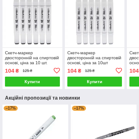
Скетч-маркер
Скетч-маркер
Скет
двосторонній на спиртовій
двосторонній на спиртовій
двос
основі, ціна за 10 шт.
основі, ціна за 10шт
осно
WG7() G-Rich
CG3(112107) G-Rich
BG5(
104
104
104
₴
₴
125 ₴
125 ₴
Купити
Купити
Акційні пропозиції та новинки
–17%
–17%