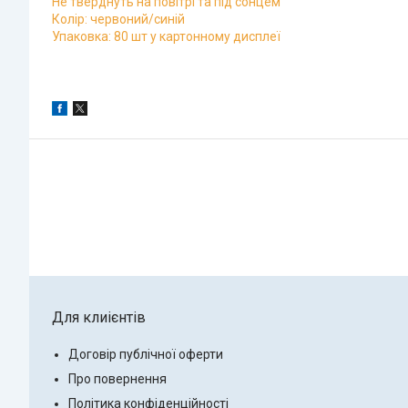
Не тверднуть на повітрі та під сонцем
Колір: червоний/синій
Упаковка: 80 шт у картонному дисплеї
Для клиієнтів
Договір публічної оферти
Про повернення
Політика конфіденційності