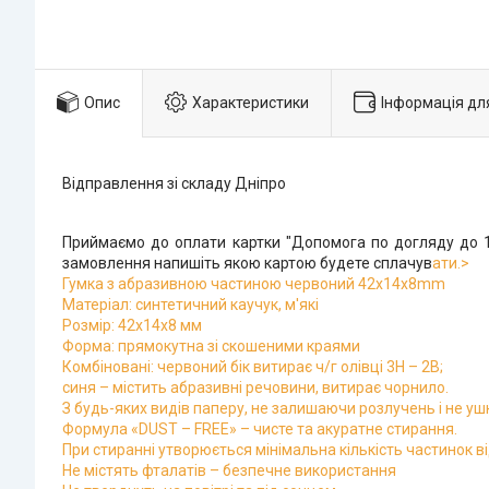
Опис
Характеристики
Інформація дл
Відправлення зі складу Дніпро
Приймаємо до оплати картки "Допомога по догляду до 1 
замовлення напишіть якою картою будете сплачув
ати.>
Гумка з абразивною частиною червоний 42x14x8mm
Матеріал: синтетичний каучук, м'які
Розмір: 42x14x8 мм
Форма: прямокутна зі скошеними краями
Комбіновані: червоний бік витирає ч/г олівці 3Н – 2В;
синя – містить абразивні речовини, витирає чорнило.
З будь-яких видів паперу, не залишаючи розлучень і не 
Формула «DUST – FREE» – чисте та акуратне стирання.
При стиранні утворюється мінімальна кількість частинок ві
Не містять фталатів – безпечне використання