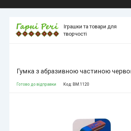
Іграшки та товари для
творчості
Гумка з абразивною частиною червон
Готово до відправки
Код:
BM.1120