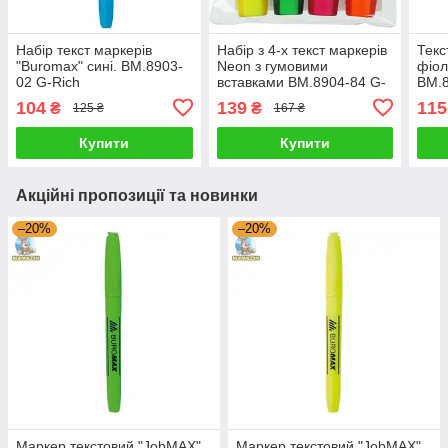
Набір текст маркерів
Набір з 4-х текст маркерів
Текс
"Buromax" сині. BM.8903-
Neon з гумовими
фіол
02 G-Rich
вставками BM.8904-84 G-
BM.8
Rich
104
139
115
₴
₴
125 ₴
167 ₴
Купити
Купити
Акційні пропозиції та новинки
–20%
–20%
Маркер текстовий "JobMAX"
Маркер текстовий "JobMAX"