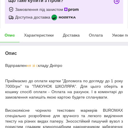
Що таке купити з Пром?
Замовлення під захистом
Доступна доставка
Опис
Характеристики
Доставка
Оплата
Умови п
Опис
Відправлен
ня зі с
кладу Дніпро
Приймаємо до оплати картки "Допомога по догляду до 1 року
7000грн" та "ПАКУНОК ШКОЛЯРА". Для цього оберіть в
кошику спосіб оплати - Оплата на рахунок. І в коментарі до
замовлення напишіть якою картою будете сплачувати.
Високоякісне чорнило текстових маркерів BUROMAX
спеціально розроблене для зручного та легкого виділення
тексту на різних видах паперу. Зносостійкий пишучий вузол з
пористим гладким клиноподібним наконечником забезпечує