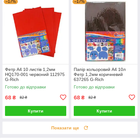
–17%
–17%
Фетр А4 10 листів 1,2мм
Папір кольоровий А4 10л
HQ170-001 червоний 112975
Фетр 1,2мм коричневий
G-Rich
637265 G-Rich
Готово до відправки
Готово до відправки
68
68
₴
₴
82 ₴
82 ₴
Купити
Купити
Показати ще