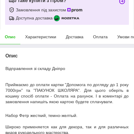
Що таке купити з Пром?
Замовлення під захистом
Доступна доставка
Опис
Характеристики
Доставка
Оплата
Умови п
Опис
Відправлення зі складу Дніпро
Приймаємо до оплати картки "Допомога по догляду до 1 року
7000грн" та "ПАКУНОК ШКОЛЯРА". Для цього оберіть в
кошику спосіб оплати - Оплата на рахунок. І в коментарі до
замовлення напишіть якою картою будете сплачувати.
Набор Фетр жесткий, темно-желтый.
Широко применяется как для декора, так и для различных
видов рукодельного мастерства.