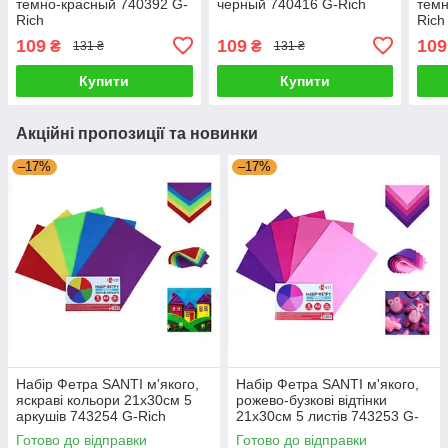
темно-красный 740392 G-
черный 740416 G-Rich
темн
Rich
Rich
109
109
109
₴
₴
131 ₴
131 ₴
Купити
Купити
Акційні пропозиції та новинки
–17%
–17%
Набір Фетра SANTI м'якого,
Набір Фетра SANTI м'якого,
яскраві кольори 21х30см 5
рожево-бузкові відтінки
аркушів 743254 G-Rich
21х30см 5 листів 743253 G-
Rich
Готово до відправки
Готово до відправки