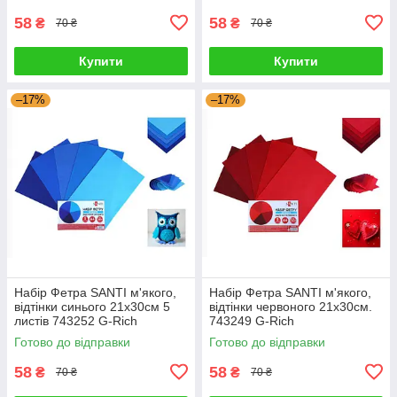
58
58
₴
₴
70 ₴
70 ₴
Купити
Купити
–17%
–17%
Набір Фетра SANTI м'якого,
Набір Фетра SANTI м'якого,
відтінки синього 21х30см 5
відтінки червоного 21х30см.
листів 743252 G-Rich
743249 G-Rich
Готово до відправки
Готово до відправки
58
58
₴
₴
70 ₴
70 ₴