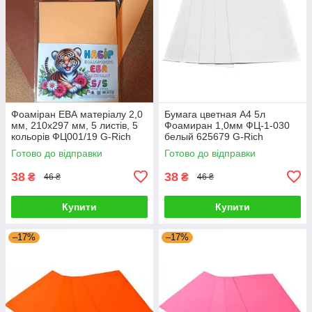
Фоаміран ЕВА матеріалу 2,0
Бумага цветная А4 5л
мм, 210х297 мм, 5 листів, 5
Фоамиран 1,0мм ФЦ-1-030
кольорів ФЦ001/19 G-Rich
белый 625679 G-Rich
Готово до відправки
Готово до відправки
38
38
₴
₴
46 ₴
46 ₴
Купити
Купити
–17%
–17%