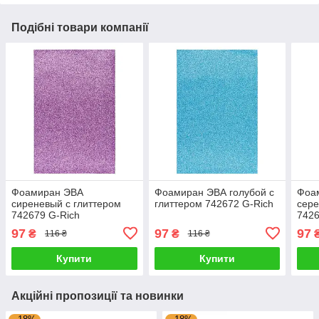
Подібні товари компанії
Фоамиран ЭВА
Фоамиран ЭВА голубой с
Фоа
сиреневый с глиттером
глиттером 742672 G-Rich
сере
742679 G-Rich
7426
97
97
97
₴
₴
116 ₴
116 ₴
Купити
Купити
Акційні пропозиції та новинки