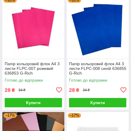
–18%
–18%
Папір кольоровий флок А4 3
Папір кольоровий флок А4 3
листи FLPC-007 рожевий
листи FLPC-008 синій 636855
636853 G-Rich
G-Rich
Готово до відправки
Готово до відправки
28
28
₴
₴
34 ₴
34 ₴
Купити
Купити
–17%
–17%