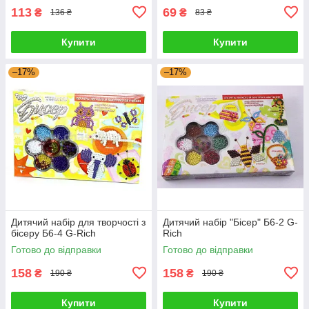
113
69
₴
₴
136 ₴
83 ₴
Купити
Купити
–17%
–17%
Дитячий набір для творчості з
Дитячий набір "Бісер" Б6-2 G-
бісеру Б6-4 G-Rich
Rich
Готово до відправки
Готово до відправки
158
158
₴
₴
190 ₴
190 ₴
Купити
Купити