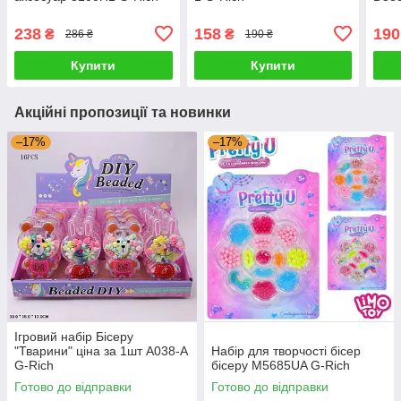
238
158
190
₴
₴
286 ₴
190 ₴
Купити
Купити
Акційні пропозиції та новинки
–17%
–17%
Ігровий набір Бісеру
"Тварини" ціна за 1шт A038-A
Набір для творчості бісер
G-Rich
бісеру M5685UA G-Rich
Готово до відправки
Готово до відправки