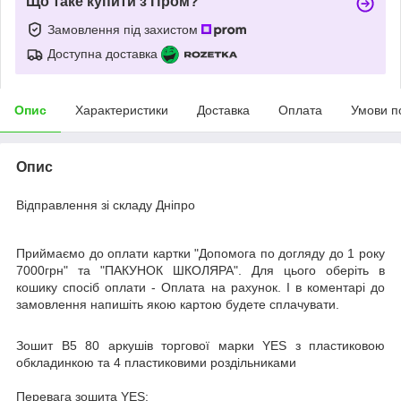
Що таке купити з Пром?
Замовлення під захистом
Доступна доставка
Опис
Характеристики
Доставка
Оплата
Умови п
Опис
Відправлення зі складу Дніпро
Приймаємо до оплати картки "Допомога по догляду до 1 року
7000грн" та "ПАКУНОК ШКОЛЯРА". Для цього оберіть в
кошику спосіб оплати - Оплата на рахунок. І в коментарі до
замовлення напишіть якою картою будете сплачувати.
Зошит B5 80 аркушів торгової марки YES з пластиковою
обкладинкою та 4 пластиковими роздільниками
Перевага зошита YES: