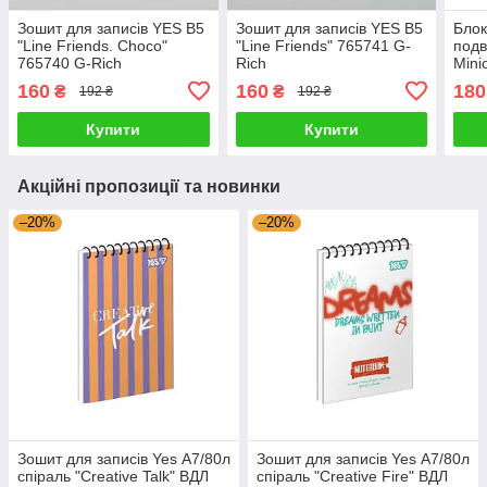
Зошит для записів YES В5
Зошит для записів YES В5
Блок
"Line Friends. Choco"
"Line Friends" 765741 G-
подв
765740 G-Rich
Rich
Mini
Rich
160
160
180
₴
₴
192 ₴
192 ₴
Купити
Купити
Акційні пропозиції та новинки
–20%
–20%
Зошит для записів Yes А7/80л
Зошит для записів Yes А7/80л
спіраль "Creative Talk" ВДЛ
спіраль "Creative Fire" ВДЛ