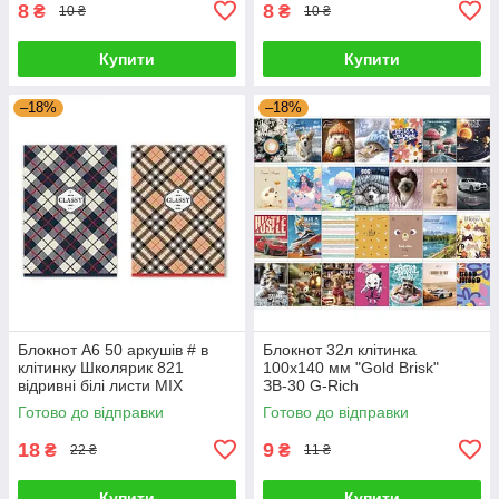
8
8
₴
₴
10 ₴
10 ₴
Купити
Купити
–18%
–18%
Блокнот А6 50 аркушів # в
Блокнот 32л клітинка
клітинку Школярик 821
100x140 мм "Gold Brisk"
відривні білі листи MIX
ЗВ-30 G-Rich
633437 G-Rich
Готово до відправки
Готово до відправки
18
9
₴
₴
22 ₴
11 ₴
Купити
Купити