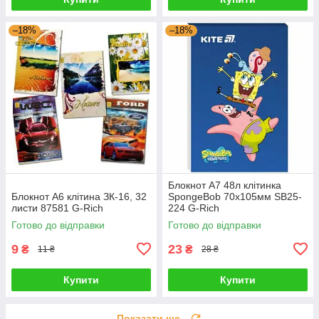
–18%
–18%
Блокнот А7 48л клітинка
Блокнот А6 клітина ЗК-16, 32
SpongeBob 70х105мм SB25-
листи 87581 G-Rich
224 G-Rich
Готово до відправки
Готово до відправки
9
23
₴
₴
11 ₴
28 ₴
Купити
Купити
Показати ще