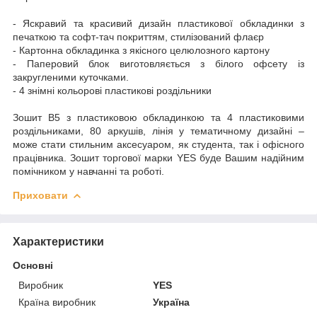
- Яскравий та красивий дизайн пластикової обкладинки з
печаткою та софт-тач покриттям, стилізований флаєр
- Картонна обкладинка з якісного целюлозного картону
- Паперовий блок виготовляється з білого офсету із
закругленими куточками.
- 4 знімні кольорові пластикові роздільники
Зошит B5 з пластиковою обкладинкою та 4 пластиковими
роздільниками, 80 аркушів, лінія у тематичному дизайні –
може стати стильним аксесуаром, як студента, так і офісного
працівника. Зошит торгової марки YES буде Вашим надійним
помічником у навчанні та роботі.
Приховати
Характеристики
Основні
Виробник
YES
Країна виробник
Україна