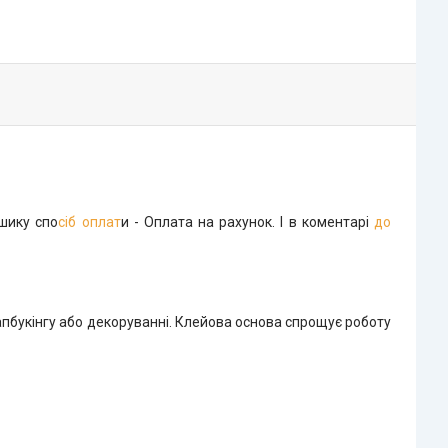
шику спо
сіб оплат
и - Оплата на рахунок. І в коментарі
до
апбукінгу або декоруванні. Клейова основа спрощує роботу