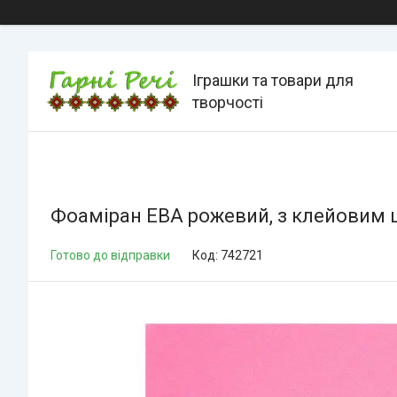
Іграшки та товари для
творчості
Фоаміран ЕВА рожевий, з клейовим 
Готово до відправки
Код:
742721