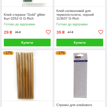
Клей-силіконовий для
Клей-стержни "Gold" glitter
термопістолета, чорний
6шт 0252-G G-Rich
113637 G-Rich
Готово до відправки
Готово до відправки
29
39
₴
₴
35 ₴
47 ₴
Купити
Купити
–17%
–17%
Стрижні для клейового