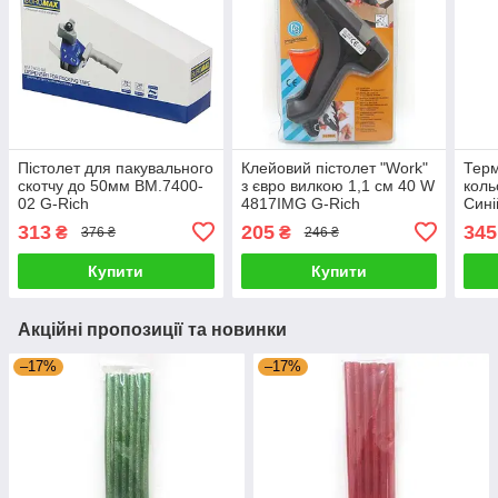
Пістолет для пакувального
Клейовий пістолет "Work"
Терм
скотчу до 50мм BM.7400-
з євро вилкою 1,1 см 40 W
коль
02 G-Rich
4817IMG G-Rich
Сині
313
205
345
₴
₴
376 ₴
246 ₴
Купити
Купити
Акційні пропозиції та новинки
–17%
–17%