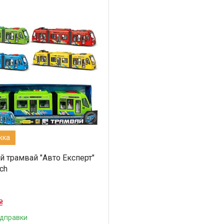
й трамвай "Авто Експерт"
ch
₴
ідправки