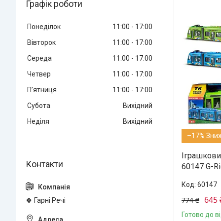
Графік роботи
Понеділок
11:00
17:00
Вівторок
11:00
17:00
Середа
11:00
17:00
Четвер
11:00
17:00
Пʼятниця
11:00
17:00
Субота
Вихідний
Неділя
Вихідний
–17%
Іграшкови
60147 G-Ri
60147
645 
774 ₴
🍀 Гарні Речі
Готово до в