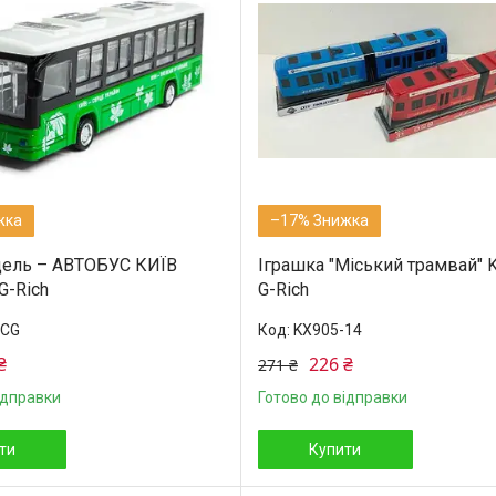
–17%
дель – АВТОБУС КИЇВ
Іграшка "Міський трамвай" 
G-Rich
G-Rich
8CG
KX905-14
₴
226 ₴
271 ₴
ідправки
Готово до відправки
ти
Купити