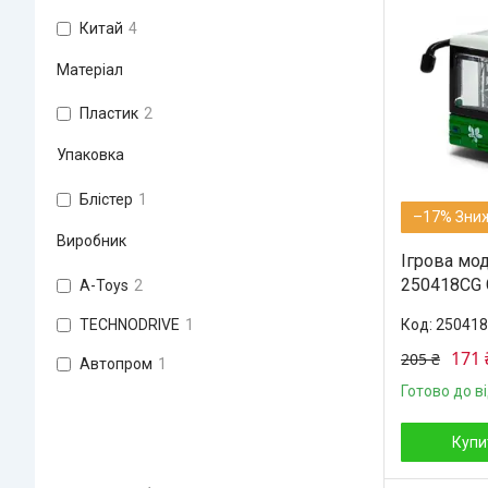
Китай
4
Матеріал
Пластик
2
Упаковка
Блістер
1
–17%
Виробник
Ігрова мо
250418CG 
A-Toys
2
TECHNODRIVE
1
25041
171 
205 ₴
Автопром
1
Готово до в
Купи