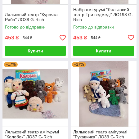
Набір амігурумі "Ляльковий
Ляльковий театр "Курочка
театр Три ведмеді" ЛО193 G-
Ряба" ЛО38 G-Rich
Rich
Готово до відправки
Готово до відправки
453
453
₴
₴
544 ₴
544 ₴
Купити
Купити
–17%
–17%
Ляльковий театр амігурумі
Ляльковий театр амігурумі
"Колобок" ЛО37 G-Rich
"Рукавичка" ЛО39 G-Rich