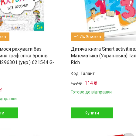
–17%
мося рахувати без
Дитяча книга Smart activities:
ня граф.сітка 5років
Математика (Українська) Тал
296301 (укр.) 621544 G-
Rich
Талант
114 ₴
137 ₴
₴
Готово до відправки
ідправки
ти
Купити