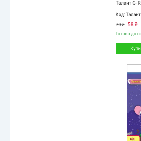
Талант G-R
Талант
58 ₴
70 ₴
Готово до в
Купи