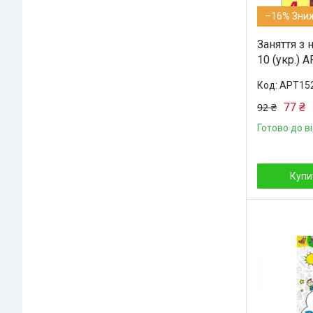
–16%
Заняття з 
10 (укр.) 
АРТ15
77 ₴
92 ₴
Готово до в
Купи