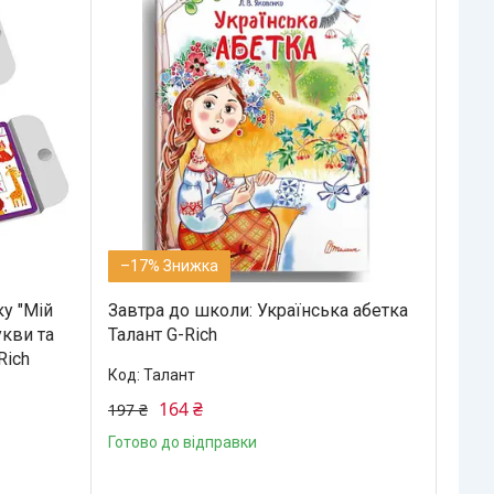
–17%
у "Мій
Завтра до школи: Українська абетка
кви та
Талант G-Rich
Rich
Талант
164 ₴
197 ₴
Готово до відправки