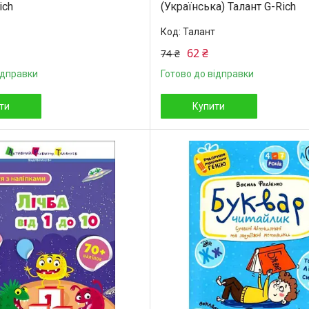
ich
(Українська) Талант G-Rich
Талант
62 ₴
74 ₴
ідправки
Готово до відправки
ти
Купити