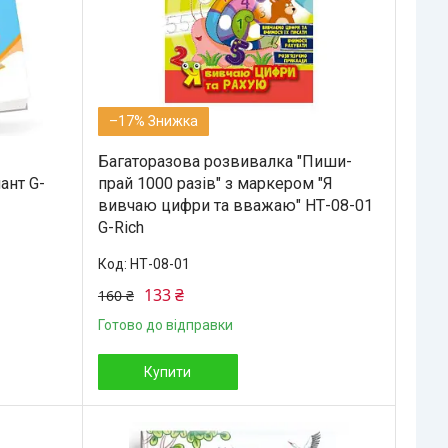
–17%
Багаторазова розвивалка "Пиши-
ант G-
прай 1000 разів" з маркером "Я
вивчаю цифри та вважаю" НТ-08-01
G-Rich
НТ-08-01
133 ₴
160 ₴
Готово до відправки
Купити