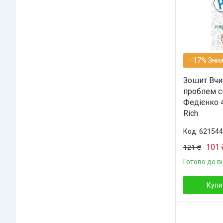
–17%
Зошит Вчи
проблем си
Федієнко 4
Rich
621544
101 
121 ₴
Готово до в
Купи