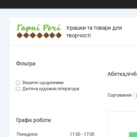
Іграшки та товари для
творчості
Фільтри
Абетка,лічб
Зошити і щоденники
Дитяча художня література
Графік роботи
Понеділок
11:00
17:00