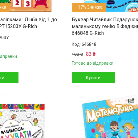
–17%
наліпками : Лічба від 1 до
Буквар Читайлик Подаруно
АРТ15203У G-Rich
маленькому генію В.Федієн
646848 G-Rich
203У
646848
83 ₴
100 ₴
ідправки
Готово до відправки
ти
Купити