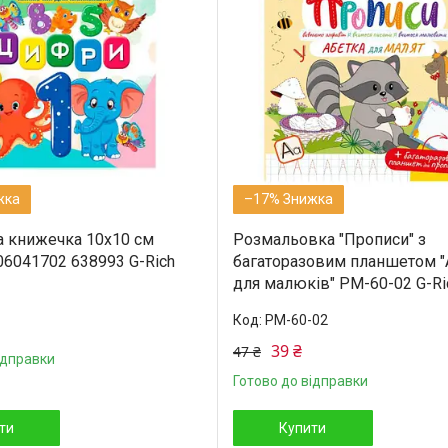
–17%
 книжечка 10х10 см
Розмальовка "Прописи" з
6041702 638993 G-Rich
багаторазовим планшетом "
для малюків" РМ-60-02 G-Ri
РМ-60-02
39 ₴
47 ₴
ідправки
Готово до відправки
ти
Купити