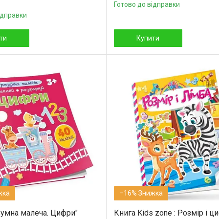
Готово до відправки
ідправки
ти
Купити
–16%
зумна малеча. Цифри"
Книга Kids zone : Розмір і ц