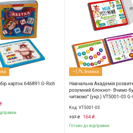
–17%
бір карток 646891 G-Rich
Навчальна Академія розвитк
розумний блокнот- Вчимо бу
читаємо" (укр.) VT5001-03 G-
₴
VT5001-03
ідправки
164 ₴
197 ₴
Готово до відправки