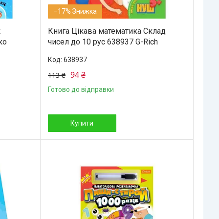
–17%
к
Книга Цікава математика Склад
ко
чисел до 10 рус 638937 G-Rich
638937
94 ₴
113 ₴
Готово до відправки
Купити