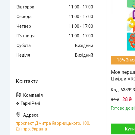
Вівторок
11:00
17:00
Середа
11:00
17:00
Четвер
11:00
17:00
Пʼятниця
11:00
17:00
Субота
Вихідний
Неділя
Вихідний
–18%
Моя перша
Цифри VR0
638993
28 ₴
34 ₴
🍀 Гарні Речі
Готово до в
проспект Дмитра Яворницького, 100,
Дніпро, Україна
Купи