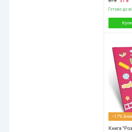
51 ₴
61 ₴
Готово до в
Купи
–17%
Книга "Ро