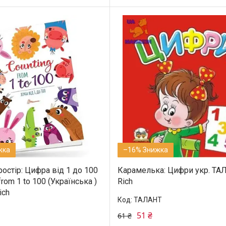
–16%
остір: Цифра від 1 до 100
Карамелька: Цифри укр. ТА
from 1 to 100 (Українська )
Rich
ich
ТАЛАНТ
51 ₴
61 ₴