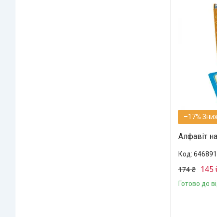
–17%
Алфавіт на
646891
145 
174 ₴
Готово до в