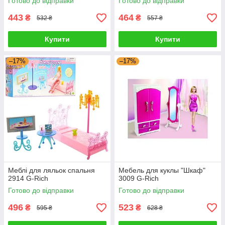
Готово до відправки
Готово до відправки
443
464
₴
₴
532 ₴
557 ₴
Купити
Купити
–17%
–17%
Меблі для ляльок спальня
Мебель для куклы "Шкаф"
2914 G-Rich
3009 G-Rich
Готово до відправки
Готово до відправки
496
523
₴
₴
595 ₴
628 ₴