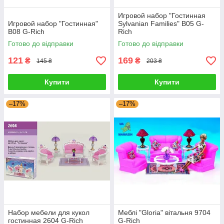
Игровой набор "Гостинная
Игровой набор "Гостинная"
Sylvanian Families" B05 G-
B08 G-Rich
Rich
Готово до відправки
Готово до відправки
121
169
₴
₴
145 ₴
203 ₴
Купити
Купити
–17%
–17%
Набор мебели для кукол
Меблі "Gloria" вітальня 9704
гостинная 2604 G-Rich
G-Rich