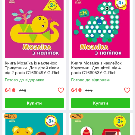
Книга Мозаїка із наклейок:
Книга Мозаїка з наклейок:
Трикутники. Для дітей віком
Кружочки. Для дітей від 4
від 2 років С166049У G-Rich
років С166053У G-Rich
Готово до відправки
Готово до відправки
64
64
₴
₴
77 ₴
77 ₴
Купити
Купити
–17%
–17%