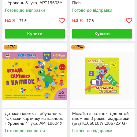
- Уровень 3" укр. АРТ19603У
Rich
G-Rich
Готово до відправки
Готово до відправки
64
64
₴
₴
77 ₴
77 ₴
Купити
Купити
–17%
–17%
Детская книжка - обучалочка
Мозаїка з наліпок. Для дітей
"Скложи картинку из наклеек
віком від 3 років. Квадратики
- Уровень 4" укр. АРТ19604У
(р/в) К166010У/К20572У G-
G-Rich
Rich
Готово до відправки
Готово до відправки