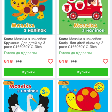
Книга Мозаїка з наклейок:
Книга Мозаїка з наклейок:
Кружочки. Для дітей від 3
Колір. Для дітей віком від 2
років С166050У G-Rich
років С166060У G-Rich
Готово до відправки
Готово до відправки
64
64
₴
₴
77 ₴
77 ₴
Купити
Купити
–17%
–17%