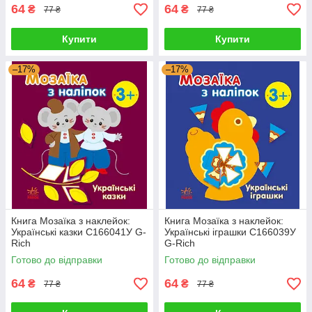
64
64
₴
₴
77 ₴
77 ₴
Купити
Купити
–17%
–17%
Книга Мозаїка з наклейок:
Книга Мозаїка з наклейок:
Українські казки С166041У G-
Українські іграшки С166039У
Rich
G-Rich
Готово до відправки
Готово до відправки
64
64
₴
₴
77 ₴
77 ₴