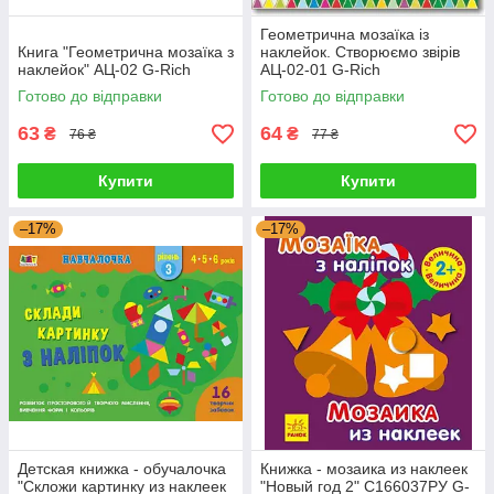
Геометрична мозаїка із
Книга "Геометрична мозаїка з
наклейок. Створюємо звірів
наклейок" АЦ-02 G-Rich
АЦ-02-01 G-Rich
Готово до відправки
Готово до відправки
63
64
₴
₴
76 ₴
77 ₴
Купити
Купити
–17%
–17%
Детская книжка - обучалочка
Книжка - мозаика из наклеек
"Скложи картинку из наклеек
"Новый год 2" С166037РУ G-