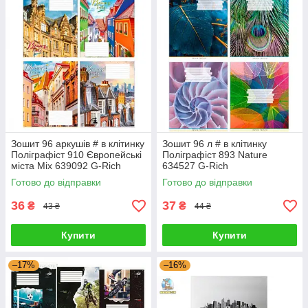
Зошит 96 аркушів # в клітинку
Зошит 96 л # в клітинку
Поліграфіст 910 Європейські
Поліграфіст 893 Nature
міста Mix 639092 G-Rich
634527 G-Rich
Готово до відправки
Готово до відправки
36
37
₴
₴
43 ₴
44 ₴
Купити
Купити
–17%
–16%