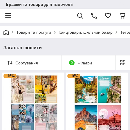
Іграшки та товари для творчості
Товари та послуги
Канцтовари, шкільний базар
Тетр
Загальні зошити
Сортування
0
Фільтри
–16%
–16%