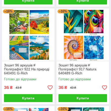
Купити
Купити
–16%
–16%
Зошит 96 аркушів #
Зошит 96 аркушів #
Поліграфіст 922 На природі
Поліграфіст 917 Natura
640491 G-Rich
640489 G-Rich
Готово до відправки
Готово до відправки
36
36
₴
₴
43 ₴
43 ₴
Купити
Купити
–16%
–16%