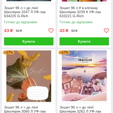
Зошит 96 л = до лінії
Зошит 96 л # в клітинку
Школярик 3247 Л УФ-лак
Школярик 3239 К УФ-лак
634225 G-Rich
633221 G-Rich
Готово до відправки
Готово до відправки
43
43
₴
₴
52 ₴
52 ₴
Купити
Купити
–17%
–17%
Зошит 96 л = до лінії
Зошит 96 л = до лінії
Школярик 3060 Л УФ-лак
Школярик 3262 Л УФ-лак