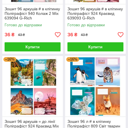
Зошит 96 аркушів # в клітинку
Зошит 96 аркушів # в клітинку
Поліграфіст 940 Колаж 2 Mix
Поліграфіст 924 Краєвид
639094 G-Rich
639093 G-Rich
Готово до відправки
Готово до відправки
36
36
₴
₴
43 ₴
43 ₴
Купити
Купити
–16%
–16%
Зошит 96 аркушів = до лінії
Зошит 96 л # в клітинку
Поліграфіст 924 Краєвид Mix
Поліграфіст 809 Світ тварин