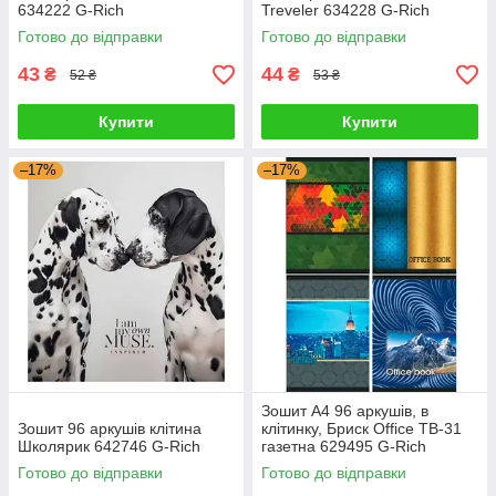
634222 G-Rich
Treveler 634228 G-Rich
Готово до відправки
Готово до відправки
43
44
₴
₴
52 ₴
53 ₴
Купити
Купити
–17%
–17%
Зошит А4 96 аркушів, в
Зошит 96 аркушів клітина
клітинку, Бриск Office ТВ-31
Школярик 642746 G-Rich
газетна 629495 G-Rich
Готово до відправки
Готово до відправки