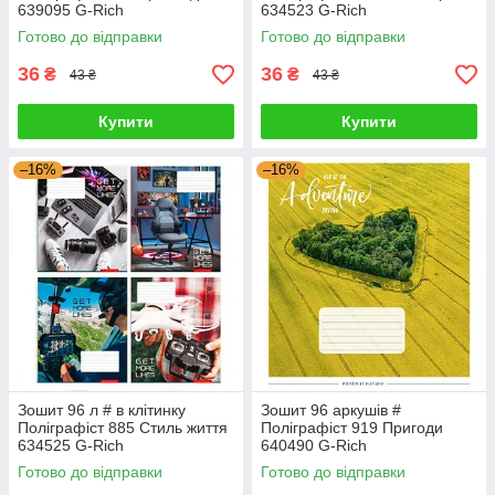
639095 G-Rich
634523 G-Rich
Готово до відправки
Готово до відправки
36
36
₴
₴
43 ₴
43 ₴
Купити
Купити
–16%
–16%
Зошит 96 л # в клітинку
Зошит 96 аркушів #
Поліграфіст 885 Стиль життя
Поліграфіст 919 Пригоди
634525 G-Rich
640490 G-Rich
Готово до відправки
Готово до відправки