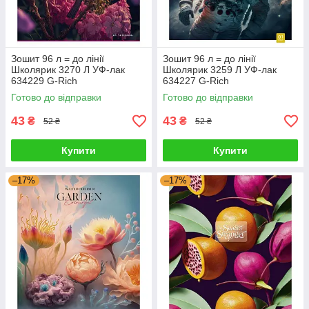
Зошит 96 л = до лінії
Зошит 96 л = до лінії
Школярик 3270 Л УФ-лак
Школярик 3259 Л УФ-лак
634229 G-Rich
634227 G-Rich
Готово до відправки
Готово до відправки
43
43
₴
₴
52 ₴
52 ₴
Купити
Купити
–17%
–17%