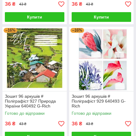
36
36
₴
₴
43 ₴
43 ₴
Купити
Купити
–16%
–16%
Зошит 96 аркушів #
Зошит 96 аркушів #
Поліграфіст 927 Природа
Поліграфіст 929 640493 G-
України 640492 G-Rich
Rich
Готово до відправки
Готово до відправки
36
36
₴
₴
43 ₴
43 ₴