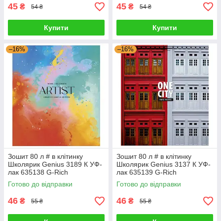
45
45
₴
₴
54 ₴
54 ₴
Купити
Купити
–16%
–16%
Зошит 80 л # в клітинку
Зошит 80 л # в клітинку
Школярик Genius 3189 К УФ-
Школярик Genius 3137 К УФ-
лак 635138 G-Rich
лак 635139 G-Rich
Готово до відправки
Готово до відправки
46
46
₴
₴
55 ₴
55 ₴