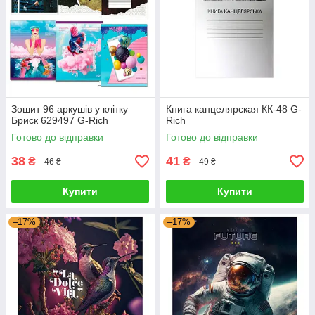
Зошит 96 аркушів у клітку
Книга канцелярская КК-48 G-
Бриск 629497 G-Rich
Rich
Готово до відправки
Готово до відправки
38
41
₴
₴
46 ₴
49 ₴
Купити
Купити
–17%
–17%