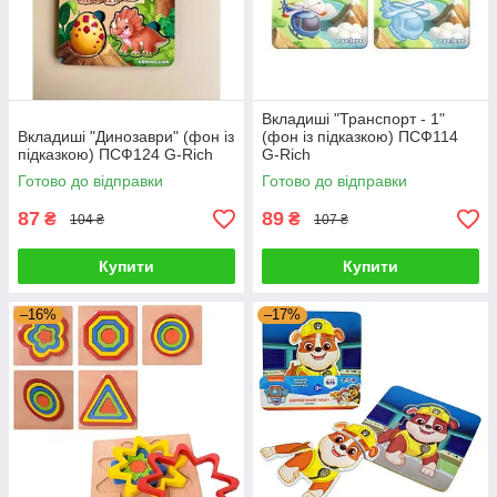
Вкладиші "Транспорт - 1"
Вкладиші "Динозаври" (фон із
(фон із підказкою) ПСФ114
підказкою) ПСФ124 G-Rich
G-Rich
Готово до відправки
Готово до відправки
87
89
₴
₴
104 ₴
107 ₴
Купити
Купити
–16%
–17%