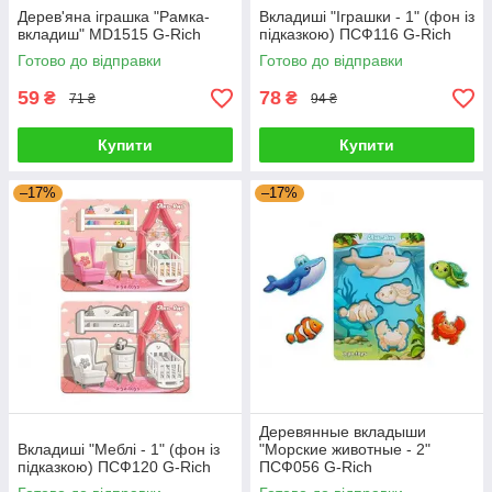
Дерев'яна іграшка "Рамка-
Вкладиші "Іграшки - 1" (фон із
вкладиш" MD1515 G-Rich
підказкою) ПСФ116 G-Rich
Готово до відправки
Готово до відправки
59
78
₴
₴
71 ₴
94 ₴
Купити
Купити
–17%
–17%
Деревянные вкладыши
Вкладиші "Меблі - 1" (фон із
"Морские животные - 2"
підказкою) ПСФ120 G-Rich
ПСФ056 G-Rich