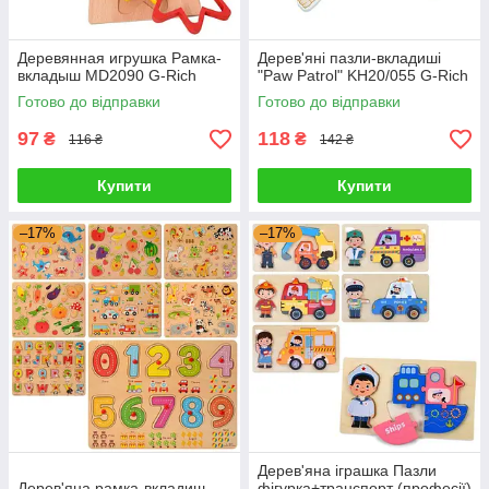
Деревянная игрушка Рамка-
Дерев'яні пазли-вкладиші
вкладыш MD2090 G-Rich
"Paw Patrol" KH20/055 G-Rich
Готово до відправки
Готово до відправки
97
118
₴
₴
116 ₴
142 ₴
Купити
Купити
–17%
–17%
Дерев'яна іграшка Пазли
Дерев'яна рамка-вкладиш
фігурка+транспорт (професії)