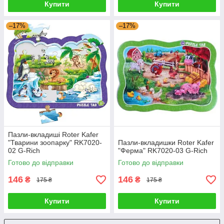
Купити
Купити
–17%
–17%
Пазли-вкладиші Roter Kafer
"Тварини зоопарку" RK7020-
Пазли-вкладишки Roter Kafer
02 G-Rich
"Ферма" RK7020-03 G-Rich
Готово до відправки
Готово до відправки
146
146
₴
₴
175 ₴
175 ₴
Купити
Купити