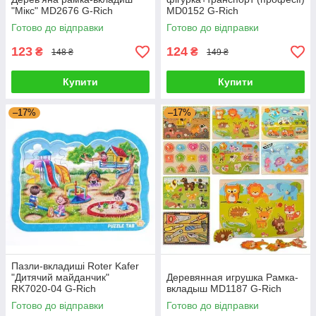
"Мікс" MD2676 G-Rich
MD0152 G-Rich
Готово до відправки
Готово до відправки
123
124
₴
₴
148 ₴
149 ₴
Купити
Купити
–17%
–17%
Пазли-вкладиші Roter Kafer
"Дитячий майданчик"
Деревянная игрушка Рамка-
RK7020-04 G-Rich
вкладыш MD1187 G-Rich
Готово до відправки
Готово до відправки