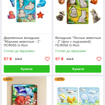
Деревянные вкладыши
Вкладыши "Лесные животные
"Морские животные - 1"
- 2" (фон с подсказкой)
ПСФ055 G-Rich
ПСФ058 G-Rich
Готово до відправки
Готово до відправки
87
87
₴
₴
104 ₴
104 ₴
Купити
Купити
–16%
–17%