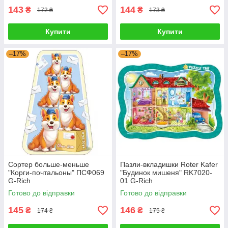
143
144
₴
₴
172 ₴
173 ₴
Купити
Купити
–17%
–17%
Сортер больше-меньше
Пазли-вкладишки Roter Kafer
"Корги-почтальоны" ПСФ069
"Будинок мишеня" RK7020-
G-Rich
01 G-Rich
Готово до відправки
Готово до відправки
145
146
₴
₴
174 ₴
175 ₴