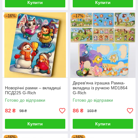
Купити
Купити
–16%
–17%
Дерев'яна іграшка Рамка-
Новорічні рамки – вкладиші
вкладиш із ручкою MD1864
ПСД225 G-Rich
G-Rich
Готово до відправки
Готово до відправки
82
86
₴
₴
98 ₴
103 ₴
Купити
Купити
–16%
–16%