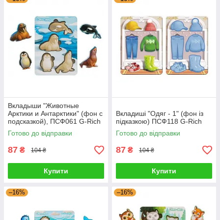
Вкладыши "Животные
Арктики и Антарктики" (фон с
Вкладиші "Одяг - 1" (фон із
подсказкой), ПСФ061 G-Rich
підказкою) ПСФ118 G-Rich
Готово до відправки
Готово до відправки
87
87
₴
₴
104 ₴
104 ₴
Купити
Купити
–16%
–16%