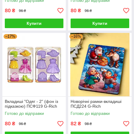
Готово до відправки
Готово до відправки
80
80
₴
₴
96 ₴
96 ₴
Купити
Купити
–17%
–16%
Вкладиші "Одяг - 2" (фон із
Новорічні рамки-вкладиші
підказкою) ПСФ119 G-Rich
ПСД224 G-Rich
Готово до відправки
Готово до відправки
80
82
₴
₴
96 ₴
98 ₴