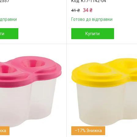
2557
K17-1142-04
34 ₴
41 ₴
ідправки
Готово до відправки
ти
Купити
–17%