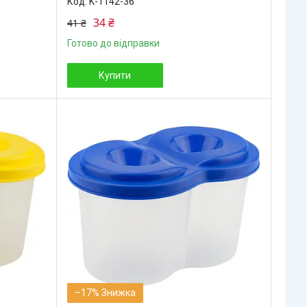
K-1142-36
34 ₴
41 ₴
Готово до відправки
Купити
–17%