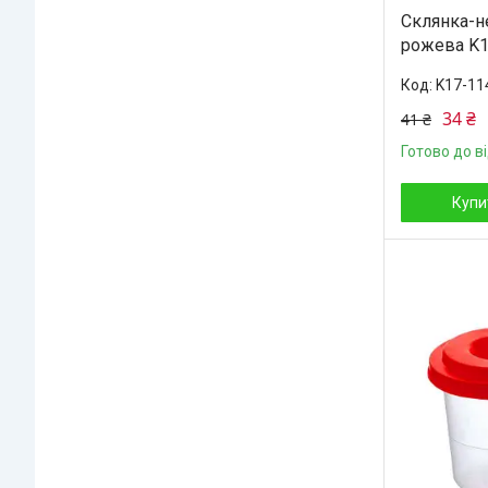
Склянка-н
рожева K1
K17-11
34 ₴
41 ₴
Готово до в
Купи