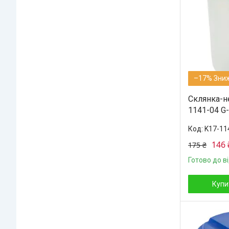
–17%
Склянка-н
1141-04 G-
K17-11
146 
175 ₴
Готово до в
Купи