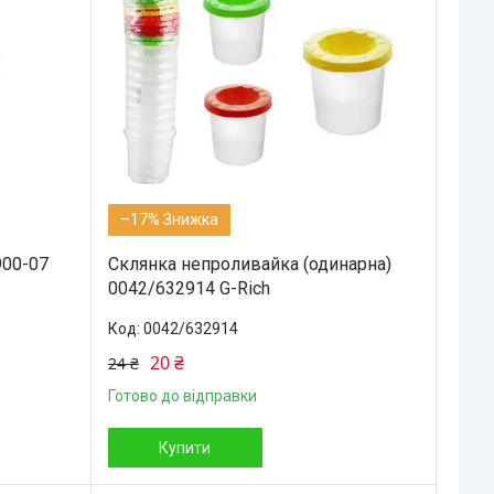
–17%
900-07
Склянка непроливайка (одинарна)
0042/632914 G-Rich
0042/632914
20 ₴
24 ₴
Готово до відправки
Купити