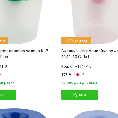
–17%
епроливайка зелена K17-
Склянка-непроливайка роже
Rich
1141-10 G-Rich
41-04
K17-1141-10
₴
146 ₴
175 ₴
ідправки
Готово до відправки
ти
Купити