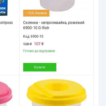
–16%
алітрою
Склянка - непроливайка, рожевий
6900-10 G-Rich
6900-10
107 ₴
128 ₴
Готово до відправки
Купити