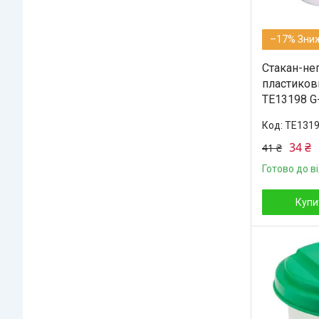
–17%
Стакан-не
пластиков
ТЕ13198 G
ТЕ131
34 ₴
41 ₴
Готово до в
Купи