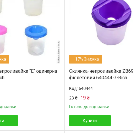
–17%
епроливайка "Е" одинарна
Склянка-непроливайка ZB6
ch
фіолетовий 640444 G-Rich
640444
19 ₴
23 ₴
ідправки
Готово до відправки
ти
Купити