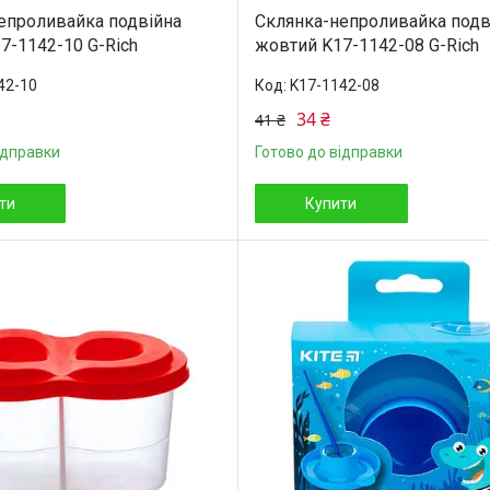
епроливайка подвійна
Склянка-непроливайка подв
7-1142-10 G-Rich
жовтий K17-1142-08 G-Rich
42-10
K17-1142-08
34 ₴
41 ₴
ідправки
Готово до відправки
ти
Купити