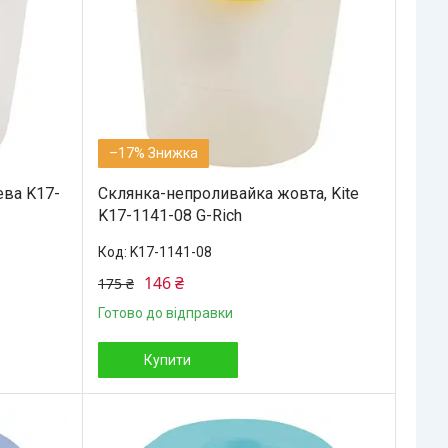
–17%
ва K17-
Склянка-непроливайка жовта, Kite
K17-1141-08 G-Rich
K17-1141-08
146 ₴
175 ₴
Готово до відправки
Купити