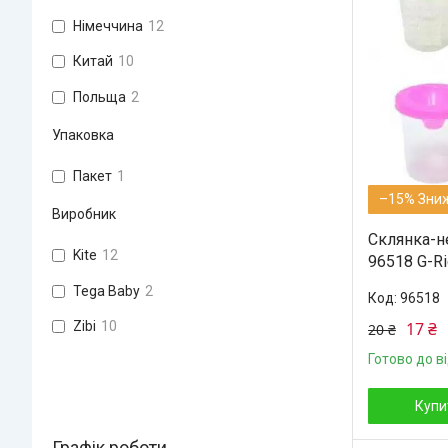
Німеччина
12
Китай
10
Польща
2
Упаковка
Пакет
1
–15%
Виробник
Склянка-н
Kite
12
96518 G-Ri
Tega Baby
2
96518
17 ₴
Zibi
10
20 ₴
Готово до в
Купи
Графік роботи