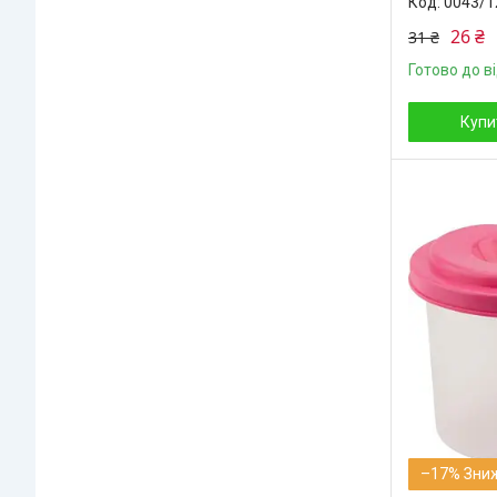
0043/1
26 ₴
31 ₴
Готово до в
Купи
–17%