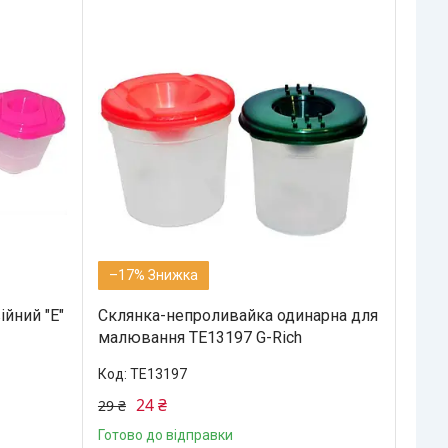
–17%
йний "Е"
Склянка-непроливайка одинарна для
малювання ТЕ13197 G-Rich
ТЕ13197
24 ₴
29 ₴
Готово до відправки