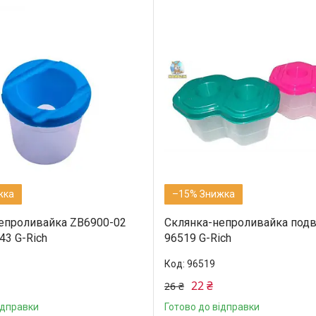
–15%
епроливайка ZB6900-02
Склянка-непроливайка подві
43 G-Rich
96519 G-Rich
96519
22 ₴
26 ₴
ідправки
Готово до відправки