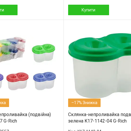
ти
Купити
–17%
епроливайка (подвійна)
Склянка-непроливайка подв
7 G-Rich
зелена K17-1142-04 G-Rich