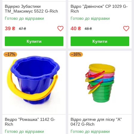
Відерко Зубастики
Відро "Дзвіночок" CP 1029 G-
ТМ_Максимус 5522 G-Rich
Rich
Готово до відправки
Готово до відправки
39
40
₴
₴
47 ₴
48 ₴
Купити
Купити
–17%
–16%
Ведро "Ромашка" 1142 G-
Відро дитяче для піску "А"
Rich
0472 G-Rich
Готово до відправки
Готово до відправки