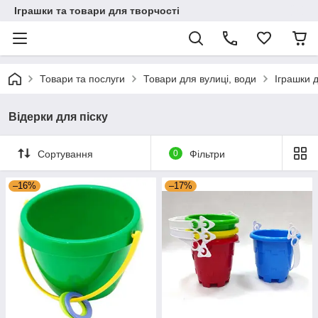
Іграшки та товари для творчості
Товари та послуги
Товари для вулиці, води
Іграшки д
Відерки для піску
Сортування
0
Фільтри
–16%
–17%