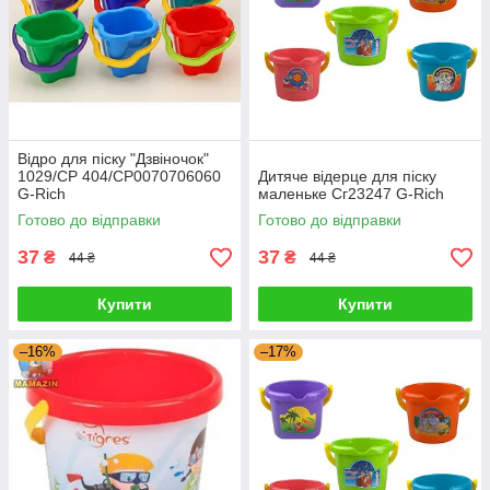
Відро для піску "Дзвіночок"
1029/СР 404/CP0070706060
Дитяче відерце для піску
G-Rich
маленьке Сг23247 G-Rich
Готово до відправки
Готово до відправки
37
37
₴
₴
44 ₴
44 ₴
Купити
Купити
–16%
–17%