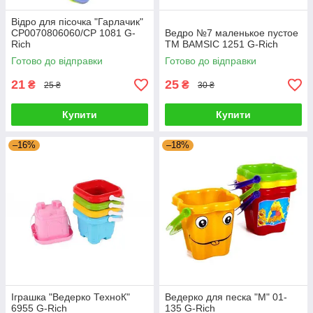
Відро для пісочка "Гарлачик"
CP0070806060/CP 1081 G-
Ведро №7 маленькое пустое
Rich
ТМ BAMSIC 1251 G-Rich
Готово до відправки
Готово до відправки
21
25
₴
₴
25 ₴
30 ₴
Купити
Купити
–16%
–18%
Іграшка "Ведерко ТехноК"
Ведерко для песка "М" 01-
6955 G-Rich
135 G-Rich