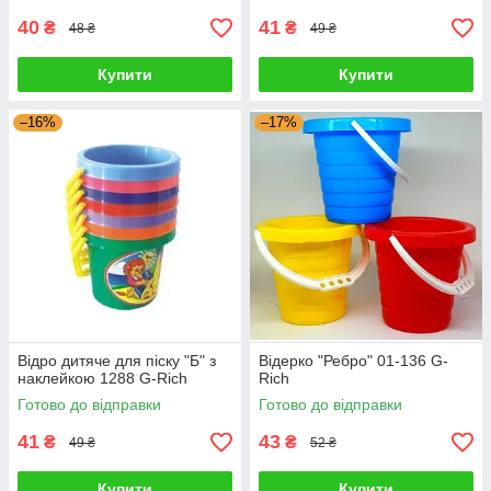
40
41
₴
₴
48 ₴
49 ₴
Купити
Купити
–16%
–17%
Відро дитяче для піску "Б" з
Відерко "Ребро" 01-136 G-
наклейкою 1288 G-Rich
Rich
Готово до відправки
Готово до відправки
41
43
₴
₴
49 ₴
52 ₴
Купити
Купити