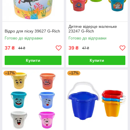
Дитяче відерце маленьке
Відро для піску 39627 G-Rich
23247 G-Rich
Готово до відправки
Готово до відправки
37
39
₴
₴
44 ₴
47 ₴
Купити
Купити
–17%
–17%