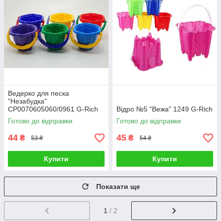
Ведерко для песка
"Незабудка"
CP0070605060/0961 G-Rich
Відро №5 "Вежа" 1249 G-Rich
Готово до відправки
Готово до відправки
44
45
₴
₴
53 ₴
54 ₴
Купити
Купити
Показати ще
1
/ 2