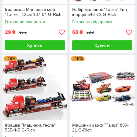
Іграшкова Машина з м/ф
Набір машинок "Тачки" 4шт,
"Тачки", 12см 137-04 G-Rich
інерція 546-7S G-Rich
Готово до відправки
Готово до відправки
29
68
₴
₴
35 ₴
82 ₴
Купити
Купити
–16%
–16%
Іграшка "Машинка тесла"
Машинки з м/ф "Тачки" 899-
555-4-5 G-Rich
21 G-Rich