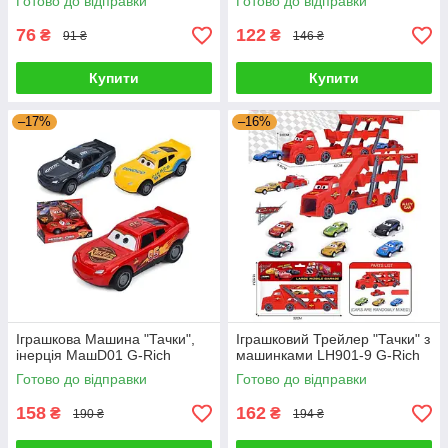
Готово до відправки
Готово до відправки
76
122
₴
₴
91 ₴
146 ₴
Купити
Купити
–17%
–16%
Іграшкова Машина "Тачки",
Іграшковий Трейлер "Тачки" з
інерція МашD01 G-Rich
машинками LH901-9 G-Rich
Готово до відправки
Готово до відправки
158
162
₴
₴
190 ₴
194 ₴