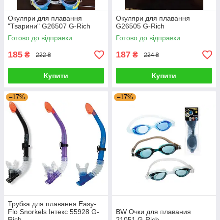
Окуляри для плавання
Окуляри для плавання
"Тварини" G26507 G-Rich
G26505 G-Rich
Готово до відправки
Готово до відправки
185
187
₴
₴
222 ₴
224 ₴
Купити
Купити
–17%
–17%
Трубка для плавання Easy-
Flo Snorkels Інтекс 55928 G-
BW Очки для плавания
Rich
21051 G-Rich