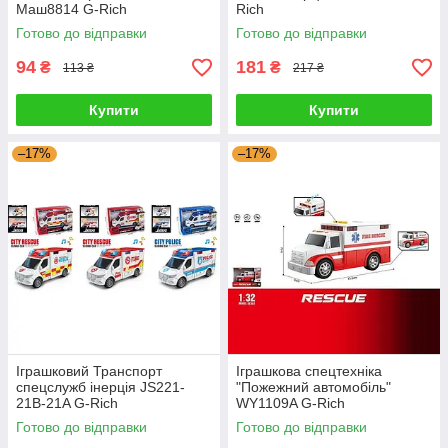
Маш8814 G-Rich
Rich
Готово до відправки
Готово до відправки
94
181
₴
₴
113 ₴
217 ₴
Купити
Купити
–17%
–17%
Іграшковий Транспорт
Іграшкова спецтехніка
спецслужб інерція JS221-
"Пожежний автомобіль"
21B-21A G-Rich
WY1109A G-Rich
Готово до відправки
Готово до відправки