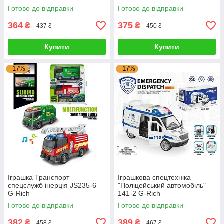
Готово до відправки
Готово до відправки
364
375
₴
₴
437 ₴
450 ₴
Купити
Купити
–17%
–17%
Іграшка Транспорт
Іграшкова спецтехніка
спецслужб інерція JS235-6
"Поліцейський автомобіль"
G-Rich
141-2 G-Rich
Готово до відправки
Готово до відправки
382
389
₴
₴
458 ₴
467 ₴