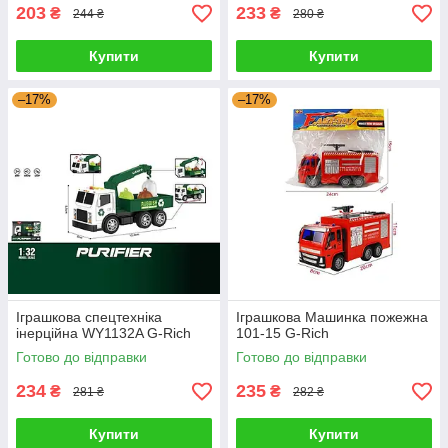
203
233
₴
₴
244 ₴
280 ₴
Купити
Купити
–17%
–17%
Іграшкова спецтехніка
Іграшкова Машинка пожежна
інерційна WY1132A G-Rich
101-15 G-Rich
Готово до відправки
Готово до відправки
234
235
₴
₴
281 ₴
282 ₴
Купити
Купити