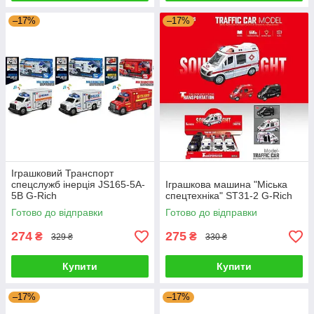
–17%
–17%
Іграшковий Транспорт
спецслужб інерція JS165-5A-
Іграшкова машина "Міська
5B G-Rich
спецтехніка" ST31-2 G-Rich
Готово до відправки
Готово до відправки
274
275
₴
₴
329 ₴
330 ₴
Купити
Купити
–17%
–17%