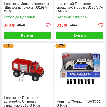
Іграшкова Машина інерційна
Іграшковий Транспорт
"Швидка допомога" JS199A
спецслужб інерція JS176A-7A
G-Rich
G-Rich
Готово до відправки
Готово до відправки
340
343
₴
₴
408 ₴
412 ₴
Купити
Купити
–17%
–17%
Іграшковий Пожежний
автомобіль Unimog з
Машина "Полиция" WY500D
етикеткою 3815 G-Rich
G-Rich