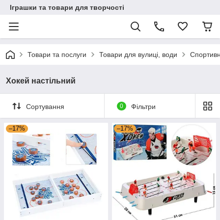
Іграшки та товари для творчості
Товари та послуги
Товари для вулиці, води
Спортивні
Хокей настільний
Сортування
0
Фільтри
–17%
–17%