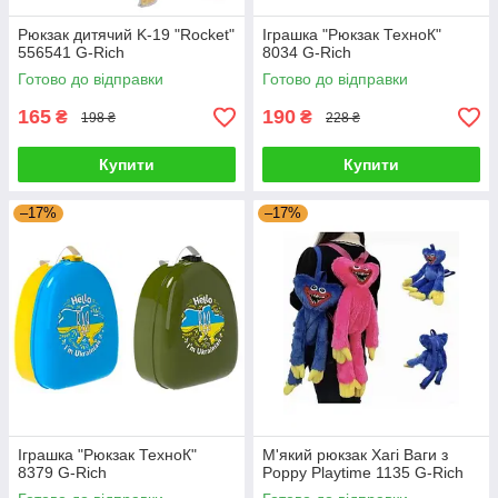
Рюкзак дитячий K-19 "Rocket"
Іграшка "Рюкзак ТехноК"
556541 G-Rich
8034 G-Rich
Готово до відправки
Готово до відправки
165
190
₴
₴
198 ₴
228 ₴
Купити
Купити
–17%
–17%
Іграшка "Рюкзак ТехноК"
М'який рюкзак Хагі Ваги з
8379 G-Rich
Poppy Playtime 1135 G-Rich