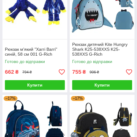
Рюкзак дитячий Kite Hungry
Рюкзак м'який "Хаггі Ваггі"
Shark K25-538XХS K25-
синій, 58 см 001 G-Rich
538XХS G-Rich
Готово до відправки
Готово до відправки
662
755
₴
₴
794 ₴
906 ₴
Купити
Купити
–17%
–17%