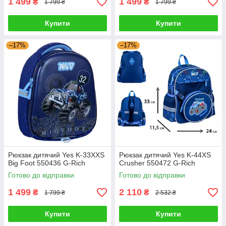
1 499
1 499
₴
₴
1 799 ₴
1 799 ₴
Купити
Купити
–17%
–17%
Рюкзак дитячий Yes K-33XXS
Рюкзак дитячий Yes K-44XS
Big Foot 550436 G-Rich
Crusher 550472 G-Rich
Готово до відправки
Готово до відправки
1 499
2 110
₴
₴
1 799 ₴
2 532 ₴
Купити
Купити