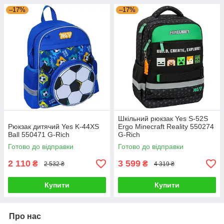
–17%
–17%
Шкільний рюкзак Yes S-52S
Рюкзак дитячий Yes K-44XS
Ergo Minecraft Reality 550274
Ball 550471 G-Rich
G-Rich
Готово до відправки
Готово до відправки
2 110
3 599
₴
₴
2 532 ₴
4 319 ₴
Купити
Купити
Про нас