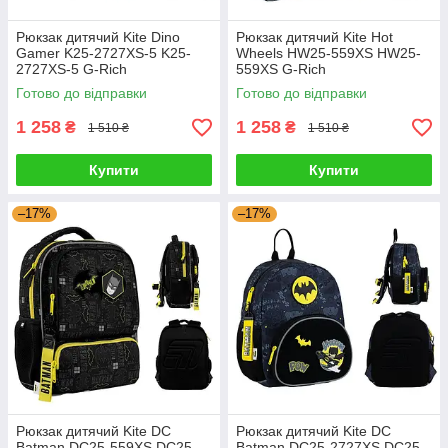
Рюкзак дитячий Kite Dino
Рюкзак дитячий Kite Hot
Gamer K25-2727ХS-5 K25-
Wheels HW25-559ХS HW25-
2727ХS-5 G-Rich
559ХS G-Rich
Готово до відправки
Готово до відправки
1 258
1 258
₴
₴
1 510 ₴
1 510 ₴
Купити
Купити
–17%
–17%
Рюкзак дитячий Kite DC
Рюкзак дитячий Kite DC
Batman DC25-559ХS DC25-
Batman DC25-2727ХS DC25-