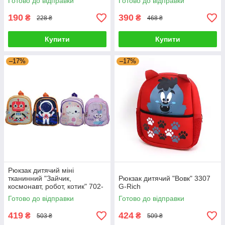
Готово до відправки
Готово до відправки
190
390
₴
₴
228 ₴
468 ₴
Купити
Купити
–17%
–17%
Рюкзак дитячий міні
тканинний "Зайчик,
Рюкзак дитячий "Вовк" 3307
космонавт, робот, котик" 702-
G-Rich
Н G-Rich
Готово до відправки
Готово до відправки
419
424
₴
₴
503 ₴
509 ₴