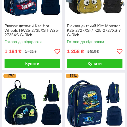
Рюкзак дитячий Kite Hot
Рюкзак дитячий Kite Monster
Wheels HW25-2735ХS HW25-
K25-2727ХS-7 K25-2727ХS-7
2735ХS G-Rich
G-Rich
Готово до відправки
Готово до відправки
1 184
1 258
₴
₴
1 421 ₴
1 510 ₴
Купити
Купити
–17%
–17%