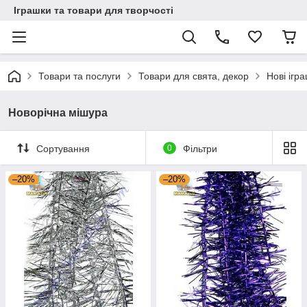
Іграшки та товари для творчості
Товари та послуги
Товари для свята, декор
Нові ігр
Новорічна мішура
Сортування
0
Фільтри
–20%
–20%