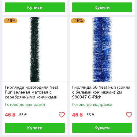
Купити
Купити
–16%
–16%
Гирлянда новогодняя Yes!
Гирлянда 50 Yes! Fun (синяя
Fun зеленая матовая с
с белыми кончиками) 2м
серебрянными кончиками
980047 G-Rich
901305 G-Rich
Готово до відправки
Готово до відправки
46
46
₴
₴
55 ₴
55 ₴
Купити
Купити