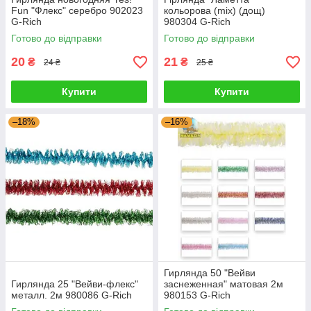
Fun "Флекс" серебро 902023
кольорова (mix) (дощ)
G-Rich
980304 G-Rich
Готово до відправки
Готово до відправки
20
21
₴
₴
24 ₴
25 ₴
Купити
Купити
–18%
–16%
Гирлянда 50 "Вейви
Гирлянда 25 "Вейви-флекс"
заснеженная" матовая 2м
металл. 2м 980086 G-Rich
980153 G-Rich