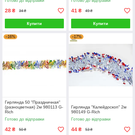
Готово до відправки
Готово до відправки
28
41
₴
₴
34 ₴
49 ₴
Купити
Купити
–16%
–17%
Гирлянда 50 "Праздничная"
(разноцветная) 2м 980113 G-
Гирлянда "Калейдоскоп" 2м
Rich
980149 G-Rich
Готово до відправки
Готово до відправки
42
44
₴
₴
50 ₴
53 ₴