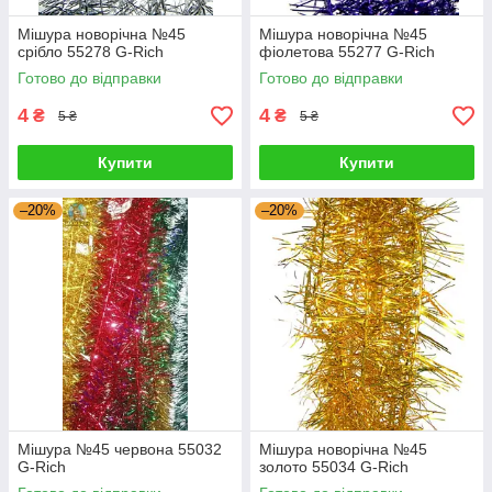
Мішура новорічна №45
Мішура новорічна №45
срібло 55278 G-Rich
фіолетова 55277 G-Rich
Готово до відправки
Готово до відправки
4
4
₴
₴
5 ₴
5 ₴
Купити
Купити
–20%
–20%
Мішура №45 червона 55032
Мішура новорічна №45
G-Rich
золото 55034 G-Rich