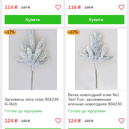
114
116
₴
₴
137 ₴
139 ₴
Купити
Купити
–17%
–17%
Ветка новогодней елки №1
Засніжена лита гілка 904239
Yes! Fun, заснеженная
G-Rich
елочная новогодняя 904230
G-Rich
Готово до відправки
Готово до відправки
124
124
₴
₴
149 ₴
149 ₴