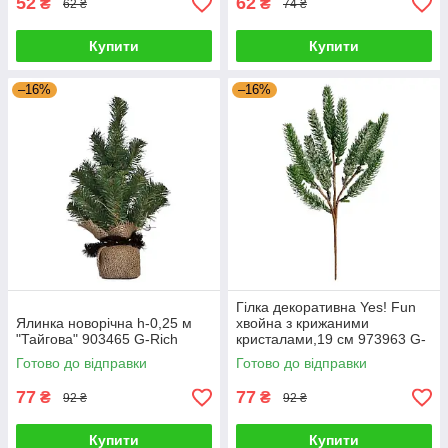
52
62
₴
₴
62 ₴
74 ₴
Купити
Купити
–16%
–16%
Гілка декоративна Yes! Fun
Ялинка новорічна h-0,25 м
хвойна з крижаними
"Тайгова" 903465 G-Rich
кристалами,19 см 973963 G-
Rich
Готово до відправки
Готово до відправки
77
77
₴
₴
92 ₴
92 ₴
Купити
Купити