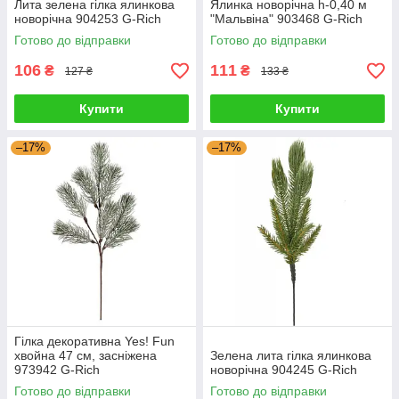
Лита зелена гілка ялинкова
Ялинка новорічна h-0,40 м
новорічна 904253 G-Rich
"Мальвіна" 903468 G-Rich
Готово до відправки
Готово до відправки
106
111
₴
₴
127 ₴
133 ₴
Купити
Купити
–17%
–17%
Гілка декоративна Yes! Fun
хвойна 47 см, засніжена
Зелена лита гілка ялинкова
973942 G-Rich
новорічна 904245 G-Rich
Готово до відправки
Готово до відправки