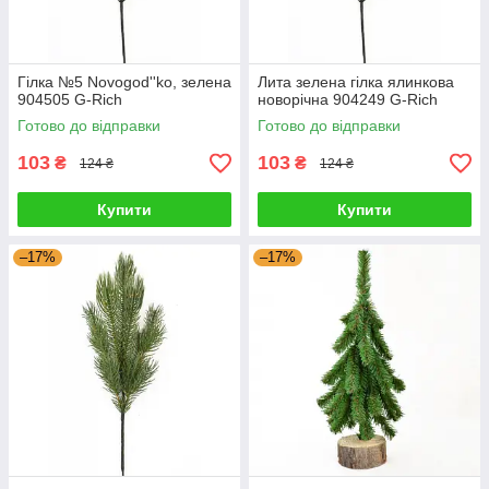
Гілка №5 Novogod''ko, зелена
Лита зелена гілка ялинкова
904505 G-Rich
новорічна 904249 G-Rich
Готово до відправки
Готово до відправки
103
103
₴
₴
124 ₴
124 ₴
Купити
Купити
–17%
–17%