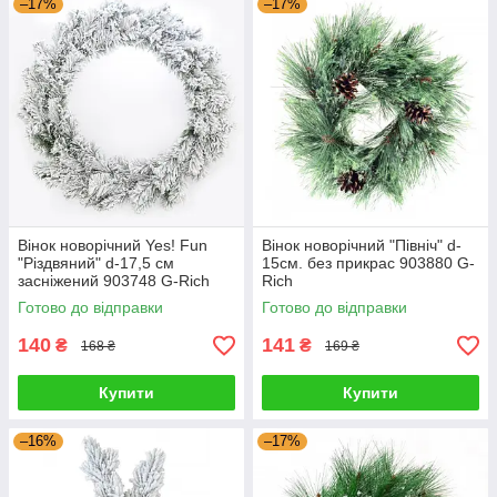
–17%
–17%
Вінок новорічний Yes! Fun
Вінок новорічний "Північ" d-
"Різдвяний" d-17,5 см
15см. без прикрас 903880 G-
засніжений 903748 G-Rich
Rich
Готово до відправки
Готово до відправки
140
141
₴
₴
168 ₴
169 ₴
Купити
Купити
–16%
–17%