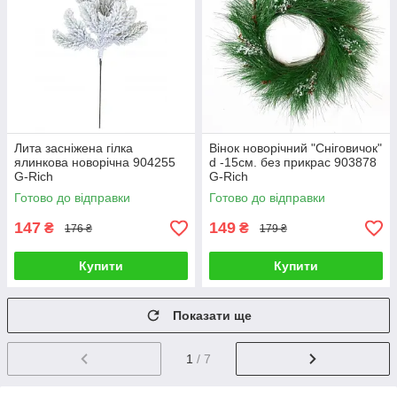
Лита засніжена гілка
Вінок новорічний "Сніговичок"
ялинкова новорічна 904255
d -15см. без прикрас 903878
G-Rich
G-Rich
Готово до відправки
Готово до відправки
147
149
₴
₴
176 ₴
179 ₴
Купити
Купити
Показати ще
1
/ 7