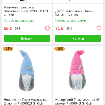
Ялинкова прикраса
"Домовий" 22см 1290_DSCN
Декор новорічний Олень
G-Rich
631019 G-Rich
Готово до відправки
Готово до відправки
55
71
₴
₴
66 ₴
85 ₴
Купити
Купити
–16%
–16%
Новорічний Гном маленький
Новорічний Гном маленький
блакитний 60602S G-Rich
рожевий 60604S G-Rich