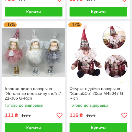
Купити
Купити
–17%
–17%
Іграшка декор новорічна
Фігурка-підвіска новорічна
"Янголятко в ковпачку стоїть"
"Santa&Co" 20см M48047 G-
21-366 G-Rich
Rich
Готово до відправки
Готово до відправки
111
116
₴
₴
133 ₴
139 ₴
Купити
Купити