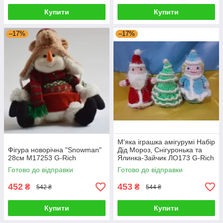
Купити
Купити
–17%
–17%
М'яка іграшка амігурумі Набір
Фігура новорічна "Snowman"
Дід Мороз, Снігуронька та
28см M17253 G-Rich
Ялинка-Зайчик ЛО173 G-Rich
Готово до відправки
Готово до відправки
452
453
₴
₴
542 ₴
544 ₴
Купити
Купити