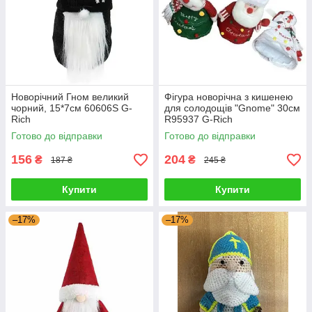
Новорічний Гном великий
Фігура новорічна з кишенею
чорний, 15*7см 60606S G-
для солодощів "Gnome" 30см
Rich
R95937 G-Rich
Готово до відправки
Готово до відправки
156
204
₴
₴
187 ₴
245 ₴
Купити
Купити
–17%
–17%