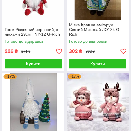
М'яка іграшка амігурумі
Гном Різдвяний червоний, з
Святий Миколай ЛО134 G-
ніжками 29см TNY-12 G-Rich
Rich
Готово до відправки
Готово до відправки
226
302
₴
₴
271 ₴
362 ₴
Купити
Купити
–17%
–17%