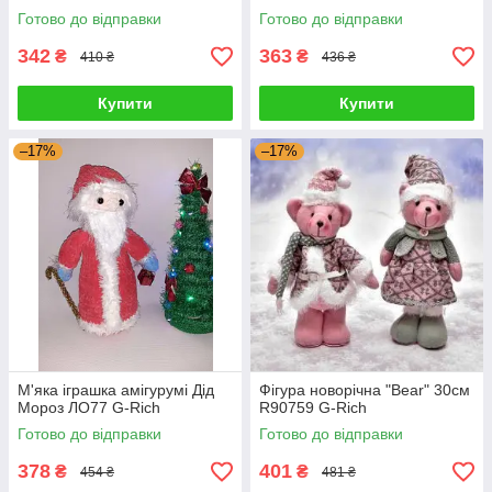
Готово до відправки
Готово до відправки
342
363
₴
₴
410 ₴
436 ₴
Купити
Купити
–17%
–17%
М'яка іграшка амігурумі Дід
Фігура новорічна "Bear" 30см
Мороз ЛО77 G-Rich
R90759 G-Rich
Готово до відправки
Готово до відправки
378
401
₴
₴
454 ₴
481 ₴