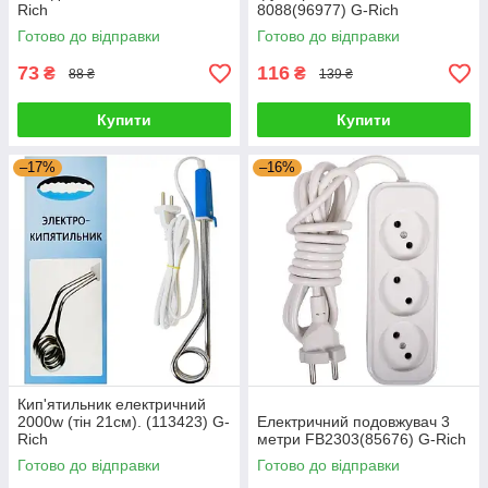
Rich
8088(96977) G-Rich
Готово до відправки
Готово до відправки
73
116
₴
₴
88 ₴
139 ₴
Купити
Купити
–17%
–16%
Кип'ятильник електричний
2000w (тін 21см). (113423) G-
Електричний подовжувач 3
Rich
метри FB2303(85676) G-Rich
Готово до відправки
Готово до відправки