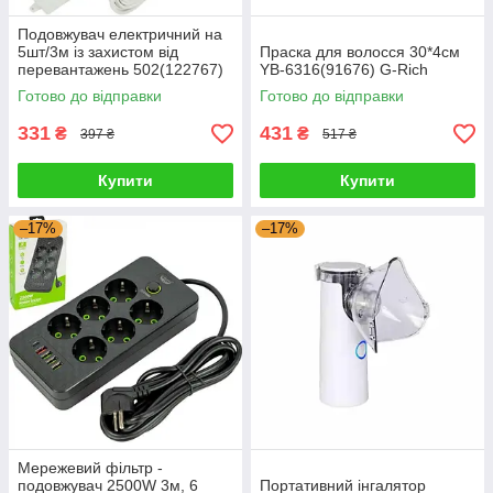
Подовжувач електричний на
5шт/3м із захистом від
Праска для волосся 30*4см
перевантажень 502(122767)
YB-6316(91676) G-Rich
G-Rich
Готово до відправки
Готово до відправки
331
431
₴
₴
397 ₴
517 ₴
Купити
Купити
–17%
–17%
Мережевий фільтр -
подовжувач 2500W 3м, 6
Портативний інгалятор