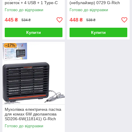
розеток + 4 USB + 1 Type-C
(небулайзер) 0729 G-Rich
484(122739) G-Rich
Готово до відправки
Готово до відправки
445
448
₴
₴
534 ₴
538 ₴
Купити
Купити
–17%
Мухолівка електрична пастка
для комах 6W дволампова
SD206-6W(118141) G-Rich
Готово до відправки