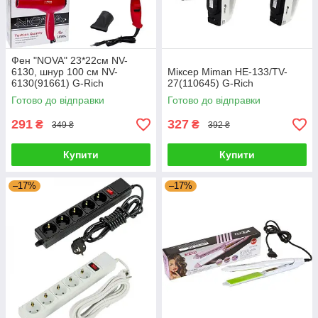
Фен "NOVA" 23*22см NV-
6130, шнур 100 см NV-
Міксер Miman НЕ-133/TV-
6130(91661) G-Rich
27(110645) G-Rich
Готово до відправки
Готово до відправки
291
327
₴
₴
349 ₴
392 ₴
Купити
Купити
–17%
–17%