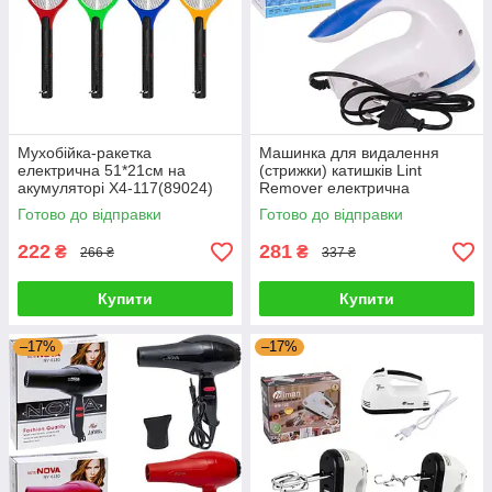
Мухобійка-ракетка
Машинка для видалення
електрична 51*21см на
(стрижки) катишків Lint
акумуляторі X4-117(89024)
Remover електрична
G-Rich
2018(110742) G-Rich
Готово до відправки
Готово до відправки
222
281
₴
₴
266 ₴
337 ₴
Купити
Купити
–17%
–17%