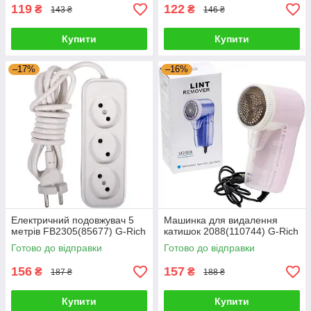
119
122
₴
₴
143 ₴
146 ₴
Купити
Купити
–17%
–16%
Електричний подовжувач 5
Машинка для видалення
метрів FB2305(85677) G-Rich
катишок 2088(110744) G-Rich
Готово до відправки
Готово до відправки
156
157
₴
₴
187 ₴
188 ₴
Купити
Купити