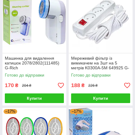
Машинка для видалення
Мережевий фільтр із
катишок 2078/2802(111485)
вимикачем на 3шт на 5
G-Rich
метрів K0300A-5M 649925 G-
Rich
Готово до відправки
Готово до відправки
170
188
₴
₴
204 ₴
226 ₴
Купити
Купити
–17%
–17%