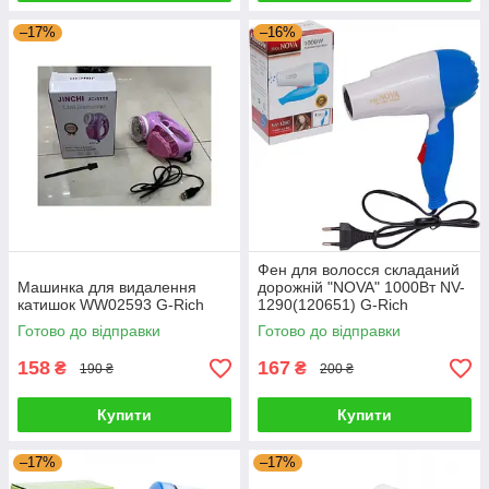
–17%
–16%
Фен для волосся складаний
Машинка для видалення
дорожній "NOVA" 1000Вт NV-
катишок WW02593 G-Rich
1290(120651) G-Rich
Готово до відправки
Готово до відправки
158
167
₴
₴
190 ₴
200 ₴
Купити
Купити
–17%
–17%