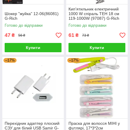
Кип'ятильник електричний
Шокер "жуйка" 12-06(86081)
1000 W спіраль ТЕН 18 см
G-Rich
119-1000W (97087) G-Rich
Готово до відправки
Готово до відправки
47
61
₴
₴
56 ₴
73 ₴
Купити
Купити
–17%
–17%
Перехідник адаптер плоский
Праска для волосся МІНІ у
СЗУ для білий USB Samir G-
футлярі, 17*3*2см