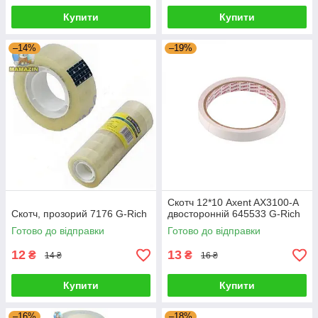
Купити
Купити
–14%
–19%
Скотч 12*10 Axent AX3100-A
Скотч, прозорий 7176 G-Rich
двосторонній 645533 G-Rich
Готово до відправки
Готово до відправки
12
13
₴
₴
14 ₴
16 ₴
Купити
Купити
–16%
–18%