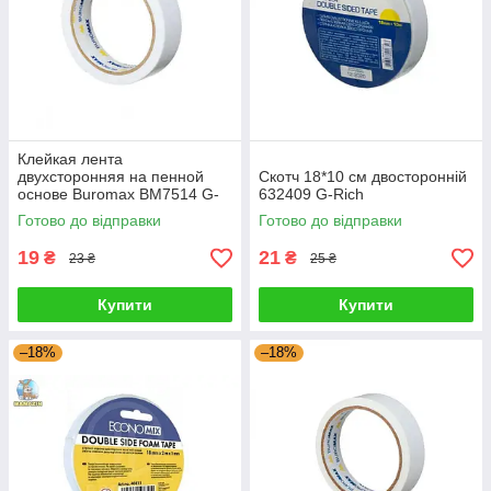
Клейкая лента
двухсторонняя на пенной
Скотч 18*10 см двосторонній
основе Buromax BM7514 G-
632409 G-Rich
Rich
Готово до відправки
Готово до відправки
19
21
₴
₴
23 ₴
25 ₴
Купити
Купити
–18%
–18%