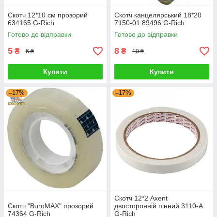
Скотч 12*10 см прозорий
Скотч канцелярський 18*20
634165 G-Rich
7150-01 89496 G-Rich
Готово до відправки
Готово до відправки
5
8
₴
₴
6 ₴
10 ₴
Купити
Купити
–17%
–17%
Скотч 12*2 Axent
Скотч "BuroMAX" прозорий
двосторонній пінний 3110-А
74364 G-Rich
G-Rich