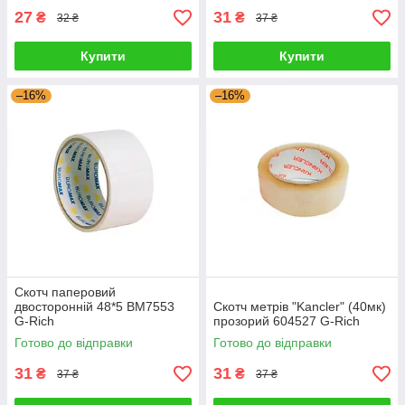
27
31
₴
₴
32 ₴
37 ₴
Купити
Купити
–16%
–16%
Скотч паперовий
двосторонній 48*5 BM7553
Скотч метрів "Kancler" (40мк)
G-Rich
прозорий 604527 G-Rich
Готово до відправки
Готово до відправки
31
31
₴
₴
37 ₴
37 ₴