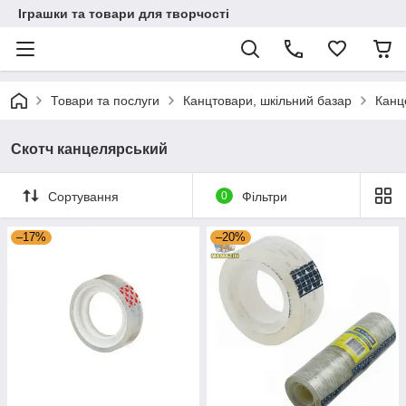
Іграшки та товари для творчості
Товари та послуги
Канцтовари, шкільний базар
Канц
Скотч канцелярський
Сортування
0
Фільтри
–17%
–20%