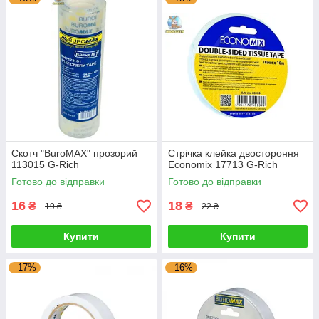
Скотч "BuroMAX" прозорий
Стрічка клейка двостороння
113015 G-Rich
Economix 17713 G-Rich
Готово до відправки
Готово до відправки
16
18
₴
₴
19 ₴
22 ₴
Купити
Купити
–17%
–16%