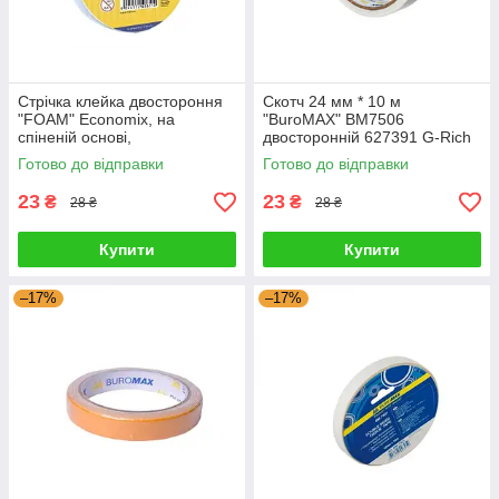
Стрічка клейка двостороння
Скотч 24 мм * 10 м
"FOAM" Economix, на
"BuroMAX" BM7506
спіненій основі,
двосторонній 627391 G-Rich
18мм*2м*1мм 64500 G-Rich
Готово до відправки
Готово до відправки
23
23
₴
₴
28 ₴
28 ₴
Купити
Купити
–17%
–17%