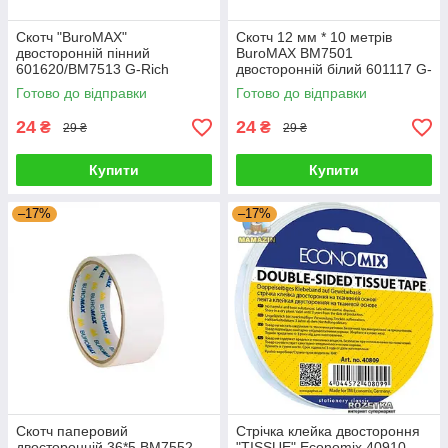
Скотч "BuroMAX"
Скотч 12 мм * 10 метрів
двосторонній пінний
BuroMAX BM7501
601620/BM7513 G-Rich
двосторонній білий 601117 G-
Rich
Готово до відправки
Готово до відправки
24
24
₴
₴
29 ₴
29 ₴
Купити
Купити
–17%
–17%
Скотч паперовий
Стрічка клейка двостороння
двосторонній 36*5 BM7552
"TISSUE" Economix 40910