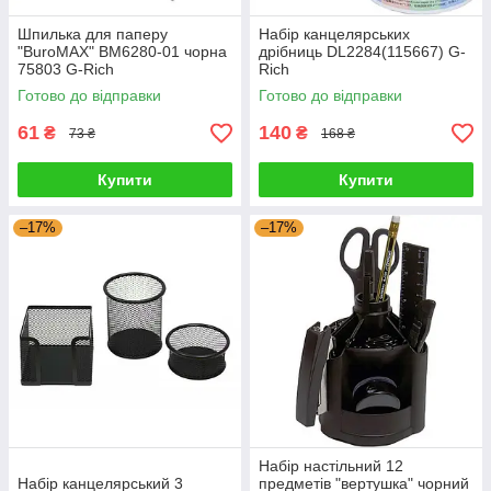
Шпилька для паперу
Набір канцелярських
"BuroMAX" BM6280-01 чорна
дрібниць DL2284(115667) G-
75803 G-Rich
Rich
Готово до відправки
Готово до відправки
61
140
₴
₴
73 ₴
168 ₴
Купити
Купити
–17%
–17%
Набір настільний 12
Набір канцелярський 3
предметів "вертушка" чорний