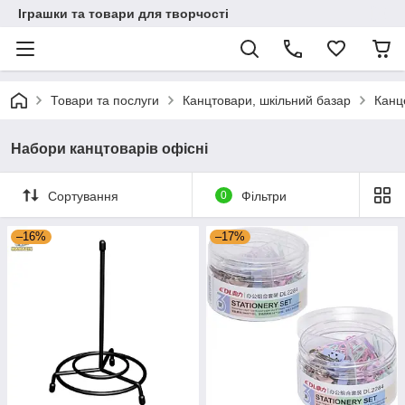
Іграшки та товари для творчості
Товари та послуги
Канцтовари, шкільний базар
Канц
Набори канцтоварів офісні
Сортування
0
Фільтри
–16%
–17%