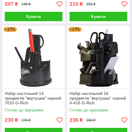
207
210
₴
₴
248 ₴
252 ₴
Купити
Купити
–17%
–17%
Набір настільний 14
Набір настільний 16
предметів "вертушка" чорний
предметів "вертушка" чорний
7010 G-Rich
4-416 G-Rich
Готово до відправки
Готово до відправки
230
236
₴
₴
276 ₴
283 ₴