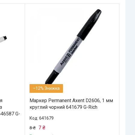
–12%
я
Маркер Permanent Axent D2606, 1 мм
з
круглий чорний 641679 G-Rich
646587 G-
641679
7 ₴
8 ₴