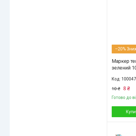
–20%
Маркер те
зелений 1
100047
8 ₴
10 ₴
Готово до в
Купи