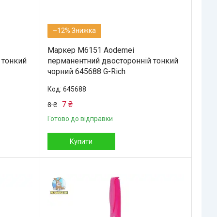
–12%
Маркер М6151 Aodemei
 тонкий
перманентний двосторонній тонкий
чорний 645688 G-Rich
645688
7 ₴
8 ₴
Готово до відправки
Купити