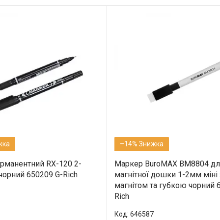
–14%
рманентний RX-120 2-
Маркер BuroMAX BM8804 дл
чорний 650209 G-Rich
магнітної дошки 1-2мм міні 
магнітом та губкою чорний 
Rich
646587