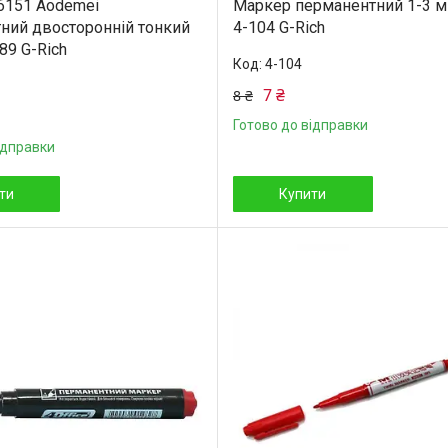
6151 Aodemei
Маркер перманентний 1-3 м
ний двосторонній тонкий
4-104 G-Rich
89 G-Rich
4-104
7 ₴
8 ₴
Готово до відправки
ідправки
ти
Купити