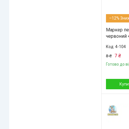
–12%
Маркер пе
червоний 4
4-104
7 ₴
8 ₴
Готово до в
Купи