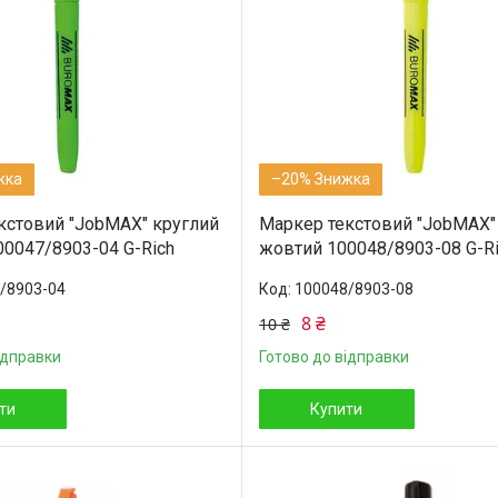
–20%
кстовий "JobMAX" круглий
Маркер текстовий "JobMAX"
00047/8903-04 G-Rich
жовтий 100048/8903-08 G-R
/8903-04
100048/8903-08
8 ₴
10 ₴
ідправки
Готово до відправки
ти
Купити