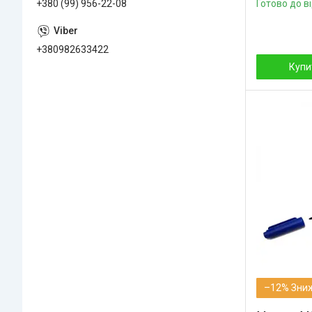
+380 (99) 956-22-08
Готово до в
+380982633422
Купи
–12%