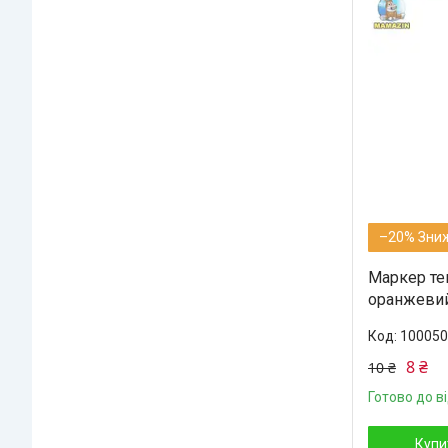
–20%
Маркер те
оранжевий
100050
8 ₴
10 ₴
Готово до в
Купи