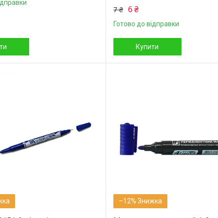
ідправки
6 ₴
7 ₴
Готово до відправки
ти
Купити
–12%