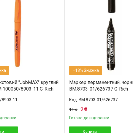
–18%
кстовий "JobMAX" круглий
Маркер перманентний, чорн
 100050/8903-11 G-Rich
BM.8703-01/626737 G-Rich
/8903-11
BM.8703-01/626737
9 ₴
11 ₴
ідправки
Готово до відправки
ти
Купити