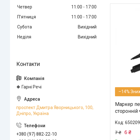
Четвер
11:00
17:00
Пʼятниця
11:00
17:00
Субота
Вихідний
Неділя
Вихідний
🍀 Гарні Речі
–14%
Маркер пе
проспект Дмитра Яворницького, 100,
сторонній 
Дніпро, Україна
650209
6 ₴
7 ₴
+380 (97) 882-22-10