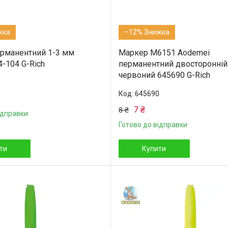
–12%
рманентний 1-3 мм
Маркер М6151 Aodemei
-104 G-Rich
перманентний двосторонній
червоний 645690 G-Rich
645690
7 ₴
8 ₴
ідправки
Готово до відправки
ти
Купити