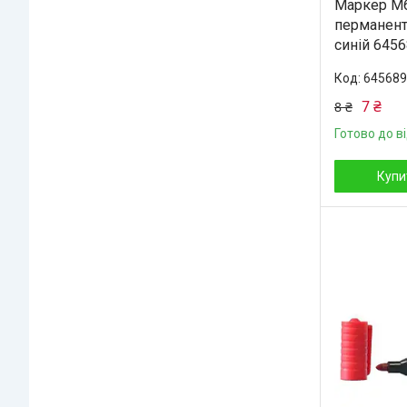
Маркер М
перманент
синій 6456
645689
7 ₴
8 ₴
Готово до в
Купи