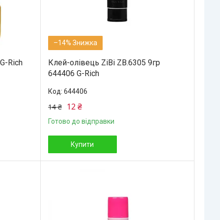
–14%
G-Rich
Клей-олівець ZiBi ZB.6305 9гр
644406 G-Rich
644406
12 ₴
14 ₴
Готово до відправки
Купити