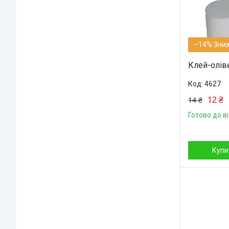
–14%
Клей-оліве
4627
12 ₴
14 ₴
Готово до в
Купи