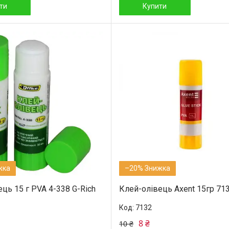
ти
Купити
–20%
ць 15 г PVA 4-338 G-Rich
Клей-олівець Axent 15гр 713
7132
8 ₴
10 ₴