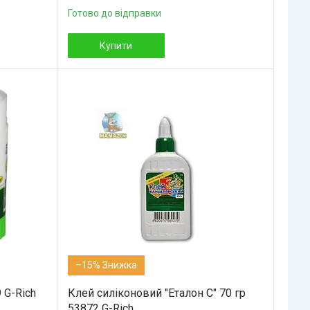
Готово до відправки
Купити
–15%
 G-Rich
Клей силіконовий "Еталон С" 70 гр
53872 G-Rich