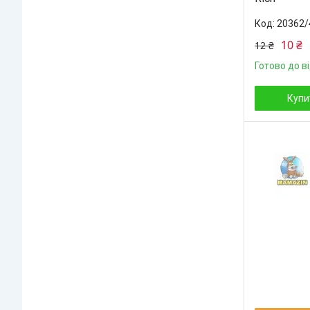
20362/
10 ₴
12 ₴
Готово до в
Купи