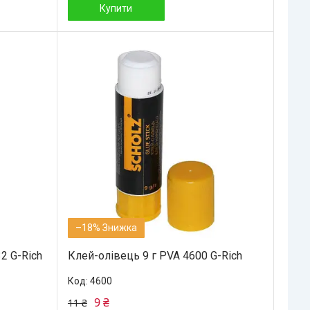
Купити
–18%
2 G-Rich
Клей-олівець 9 г PVA 4600 G-Rich
4600
9 ₴
11 ₴