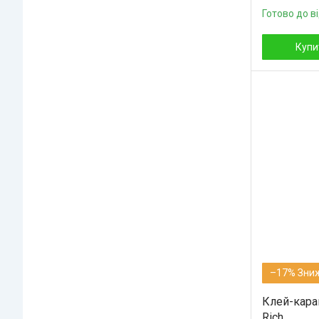
Готово до в
Купи
–17%
Клей-кара
Rich