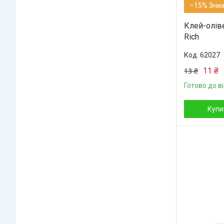
–15%
Клей-олів
Rich
62027
11 ₴
13 ₴
Готово до в
Купи