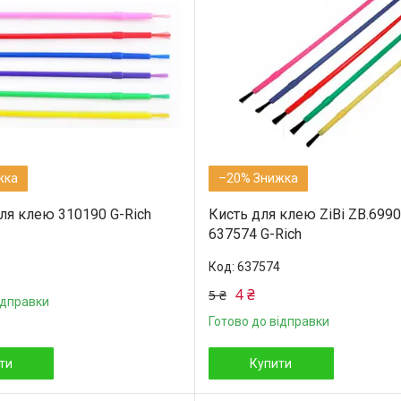
–20%
ля клею 310190 G-Rich
Кисть для клею ZiBi ZB.6990
637574 G-Rich
637574
4 ₴
5 ₴
ідправки
Готово до відправки
ти
Купити