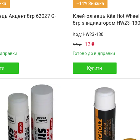
–14%
ець Акцент 8гр 62027 G-
Клей-олівець Kite Hot Wheel
8гр з індикатором HW23-130
HW23-130
12 ₴
14 ₴
ідправки
Готово до відправки
ти
Купити