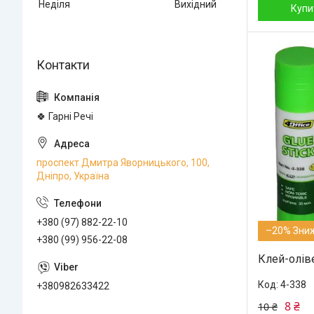
Неділя
Вихідний
Купи
🍀 Гарні Речі
проспект Дмитра Яворницького, 100,
Дніпро, Україна
+380 (97) 882-22-10
–20%
+380 (99) 956-22-08
Клей-оліве
4-338
+380982633422
8 ₴
10 ₴