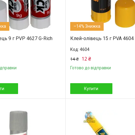
–14%
ць 9 г PVP 4627 G-Rich
Клей-олівець 15 г PVA 4604 
4604
12 ₴
14 ₴
ідправки
Готово до відправки
ти
Купити