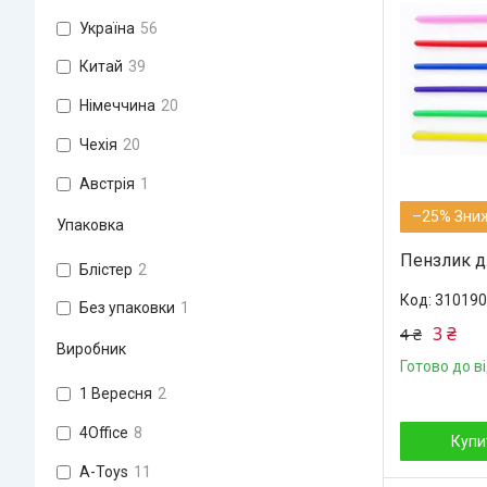
Україна
56
Китай
39
Німеччина
20
Чехія
20
Австрія
1
–25%
Упаковка
Пензлик д
Блістер
2
310190
Без упаковки
1
3 ₴
4 ₴
Виробник
Готово до в
1 Вересня
2
4Office
8
Купи
A-Toys
11