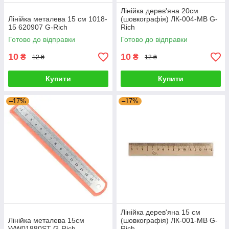
Лінійка дерев'яна 20см
Лінійка металева 15 см 1018-
(шовкографія) ЛК-004-МВ G-
15 620907 G-Rich
Rich
Готово до відправки
Готово до відправки
10
10
₴
₴
12 ₴
12 ₴
Купити
Купити
–17%
–17%
Лінійка дерев'яна 15 см
Лінійка металева 15см
(шовкографія) ЛК-001-МВ G-
WW01880ST G-Rich
Rich