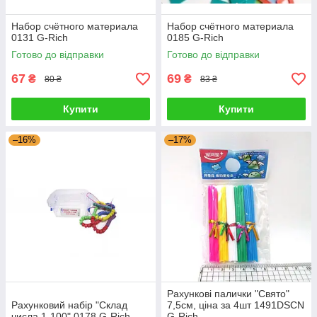
Набор счётного материала
Набор счётного материала
0131 G-Rich
0185 G-Rich
Готово до відправки
Готово до відправки
67
69
₴
₴
80 ₴
83 ₴
Купити
Купити
–16%
–17%
Рахункові палички "Свято"
Рахунковий набір "Склад
7,5см, ціна за 4шт 1491DSCN
числа 1-100" 0178 G-Rich
G-Rich