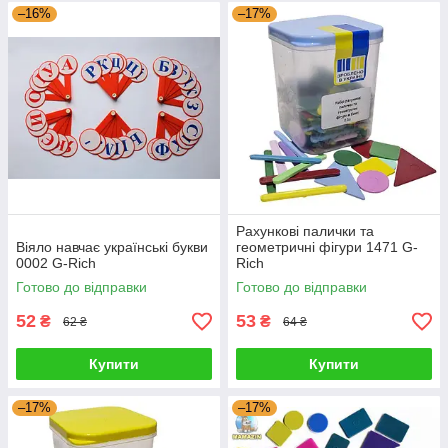
–16%
–17%
Рахункові палички та
Віяло навчає українські букви
геометричні фігури 1471 G-
0002 G-Rich
Rich
Готово до відправки
Готово до відправки
52
53
₴
₴
62 ₴
64 ₴
Купити
Купити
–17%
–17%