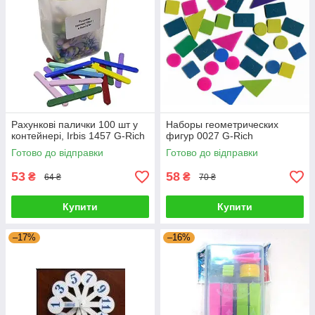
Рахункові палички 100 шт у
Наборы геометрических
контейнері, Irbis 1457 G-Rich
фигур 0027 G-Rich
Готово до відправки
Готово до відправки
53
58
₴
₴
64 ₴
70 ₴
Купити
Купити
–17%
–16%