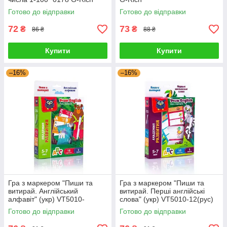
Готово до відправки
Готово до відправки
72
73
₴
₴
86 ₴
88 ₴
Купити
Купити
–16%
–16%
Гра з маркером "Пиши та
Гра з маркером "Пиши та
витирай. Англійський
витирай. Перші англійські
алфавіт" (укр) VT5010-
слова" (укр) VT5010-12(рус)
11(рус) G-Rich
G-Rich
Готово до відправки
Готово до відправки