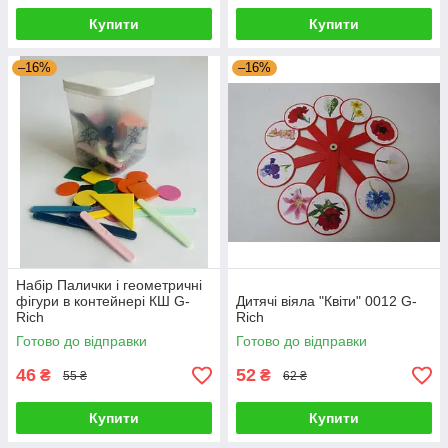
Купити
Купити
–16%
–16%
Набір Палички і геометричні
фігури в контейнері КШ G-
Дитячі віяла "Квіти" 0012 G-
Rich
Rich
Готово до відправки
Готово до відправки
46
52
₴
₴
55 ₴
62 ₴
Купити
Купити