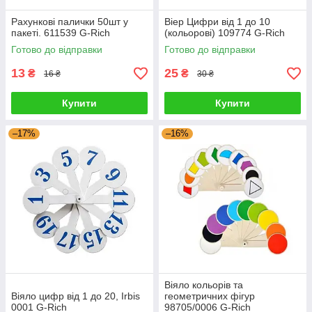
Рахункові палички 50шт у
Віер Цифри від 1 до 10
пакеті. 611539 G-Rich
(кольорові) 109774 G-Rich
Готово до відправки
Готово до відправки
13
25
₴
₴
16 ₴
30 ₴
Купити
Купити
–17%
–16%
Віяло кольорів та
Віяло цифр від 1 до 20, Irbis
геометричних фігур
0001 G-Rich
98705/0006 G-Rich