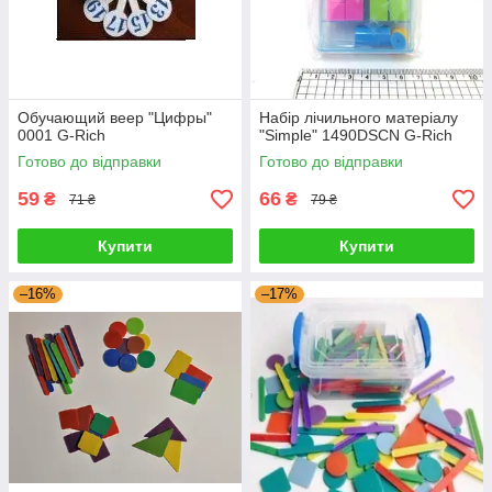
Обучающий веер "Цифры"
Набір лічильного матеріалу
0001 G-Rich
"Simple" 1490DSCN G-Rich
Готово до відправки
Готово до відправки
59
66
₴
₴
71 ₴
79 ₴
Купити
Купити
–16%
–17%