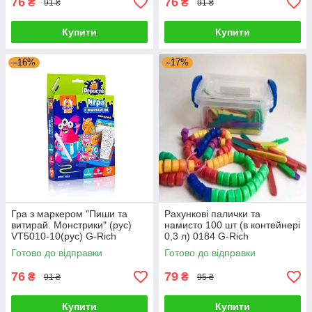
76
76
₴
₴
91 ₴
91 ₴
Купити
Купити
–16%
–17%
Гра з маркером "Пиши та
Рахункові палички та
витирай. Монстрики" (рус)
намисто 100 шт (в контейнері
VT5010-10(рус) G-Rich
0,3 л) 0184 G-Rich
Готово до відправки
Готово до відправки
76
79
₴
₴
91 ₴
95 ₴
Купити
Купити