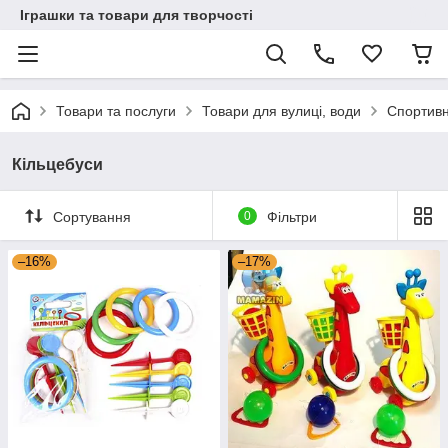
Іграшки та товари для творчості
Товари та послуги
Товари для вулиці, води
Спортивні
Кільцебуси
Сортування
0
Фільтри
–16%
–17%