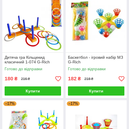
Дитяча гра Кільцекид
Баскетбол - ігровий набір МЗ
класичний 1-074 G-Rich
G-Rich
Готово до відправки
Готово до відправки
180
182
₴
₴
216 ₴
218 ₴
Купити
Купити
–17%
–17%