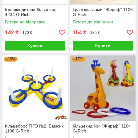
Іграшка дитяча Кільцекид
Гра з кульками "Жираф" 1106
4234 G-Rich
G-Rich
Готово до відправки
Готово до відправки
142
154
₴
₴
170 ₴
185 ₴
Купити
Купити
–16%
–17%
Кільцеброс ГІГО №2, Бамсик
Кільцекид №4 "Жираф" 1104
1108 G-Rich
G-Rich