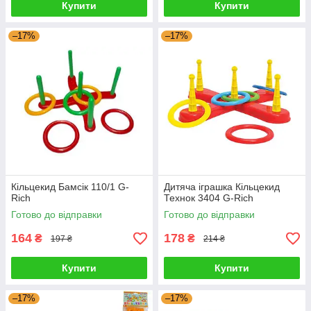
Купити
Купити
–17%
–17%
Кільцекид Бамсік 110/1 G-
Дитяча іграшка Кільцекид
Rich
Технок 3404 G-Rich
Готово до відправки
Готово до відправки
164
178
₴
₴
197 ₴
214 ₴
Купити
Купити
–17%
–17%