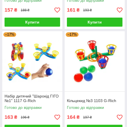
Готово до відправки
Готово до відправки
157
161
₴
₴
188 ₴
193 ₴
Купити
Купити
–17%
–17%
Набір дитячий "Шарокід ГІГО
№1" 1117 G-Rich
Кільцекид №3 1103 G-Rich
Готово до відправки
Готово до відправки
163
164
₴
₴
196 ₴
197 ₴