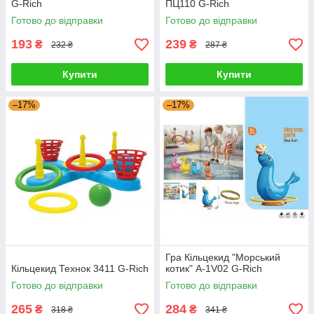
G-Rich
ПЦ110 G-Rich
Готово до відправки
Готово до відправки
193
239
₴
₴
232 ₴
287 ₴
Купити
Купити
–17%
–17%
Гра Кільцекид "Морський
Кільцекид Технок 3411 G-Rich
котик" A-1V02 G-Rich
Готово до відправки
Готово до відправки
265
284
₴
₴
318 ₴
341 ₴