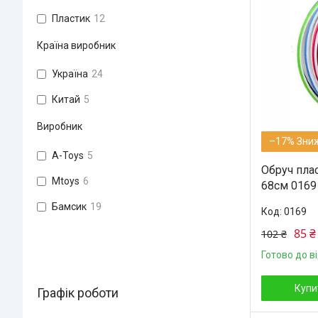
Пластик
12
Країна виробник
Україна
24
Китай
5
Виробник
–17%
A-Toys
5
Обруч плас
Mtoys
6
68см 0169 
Бамсик
19
0169
85 ₴
102 ₴
Готово до в
Купи
Графік роботи