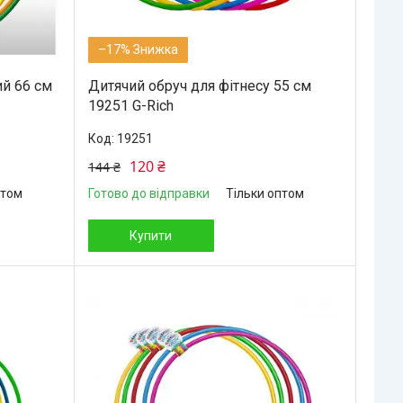
–17%
ий 66 см
Дитячий обруч для фітнесу 55 см
19251 G-Rich
19251
120 ₴
144 ₴
птом
Готово до відправки
Тільки оптом
Купити