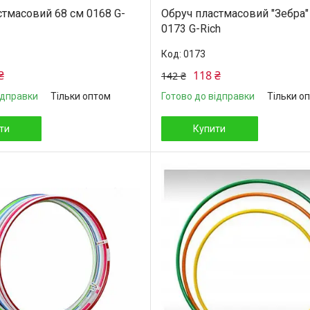
стмасовий 68 см 0168 G-
Обруч пластмасовий "Зебра"
0173 G-Rich
0173
₴
118 ₴
142 ₴
ідправки
Тільки оптом
Готово до відправки
Тільки о
ти
Купити