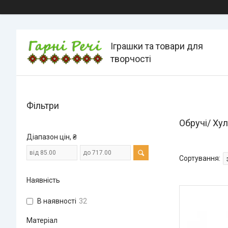
Іграшки та товари для
творчості
Фільтри
Обручі/ Ху
Діапазон цін, ₴
Наявність
В наявності
32
Матеріал