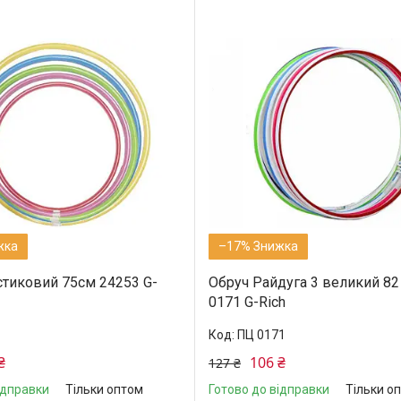
–17%
стиковий 75см 24253 G-
Обруч Райдуга 3 великий 8
0171 G-Rich
ПЦ 0171
₴
106 ₴
127 ₴
ідправки
Тільки оптом
Готово до відправки
Тільки о