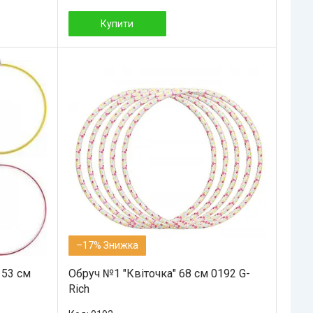
Купити
–17%
 53 см
Обруч №1 "Квіточка" 68 см 0192 G-
Rich