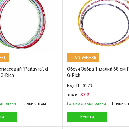
–16%
тмасовий "Райдуга", d-
Обруч Зебра 1 малий 68 см 
G-Rich
G-Rich
ПЦ 0173
87 ₴
104 ₴
ідправки
Тільки оптом
Готово до відправки
Тільки о
ти
Купити