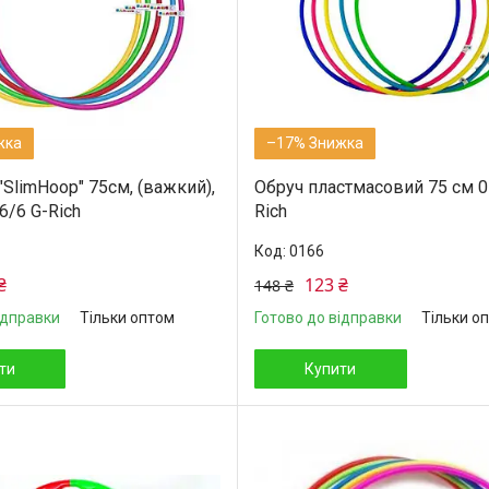
–17%
SlimHoop" 75см, (важкий),
Обруч пластмасовий 75 см 0
6/6 G-Rich
Rich
0166
₴
123 ₴
148 ₴
ідправки
Тільки оптом
Готово до відправки
Тільки о
ти
Купити