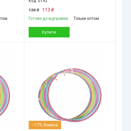
0192
113 ₴
136 ₴
птом
Готово до відправки
Тільки оптом
Купити
–17%