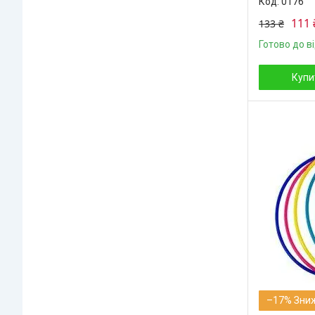
0176
111 
133 ₴
Готово до в
Купи
–17%