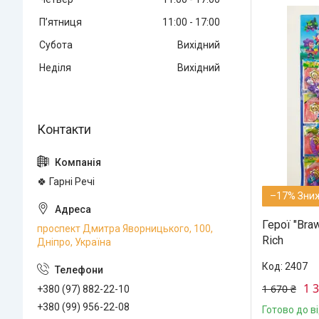
Пʼятниця
11:00
17:00
Субота
Вихідний
Неділя
Вихідний
🍀 Гарні Речі
–17%
Герої "Bra
проспект Дмитра Яворницького, 100,
Rich
Дніпро, Україна
2407
1 
1 670 ₴
+380 (97) 882-22-10
+380 (99) 956-22-08
Готово до в