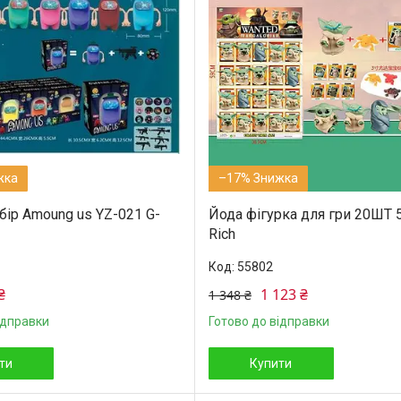
–17%
бір Amoung us YZ-021 G-
Йода фігурка для гри 20ШТ 
Rich
55802
₴
1 123 ₴
1 348 ₴
ідправки
Готово до відправки
ти
Купити