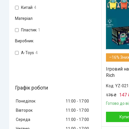
Китай
4
Матеріал
Пластик
1
Виробник
A-Toys
4
–16%
Ігровий на
Rich
YZ-021
Графік роботи
147 
176 ₴
Понеділок
11:00
17:00
Готово до в
Вівторок
11:00
17:00
Купи
Середа
11:00
17:00
Четвер
11:00
17:00