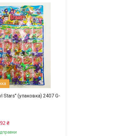
wl Stars" (упаковка) 2407 G-
392 ₴
ідправки