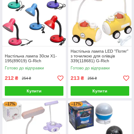
Настільна лампа LED "Потяг"
Настільна лампа 30см X1-
з точилкою для олівців
195(89019) G-Rich
339(118681) G-Rich
Готово до відправки
Готово до відправки
212
213
₴
₴
254 ₴
256 ₴
Купити
Купити
–17%
–17%