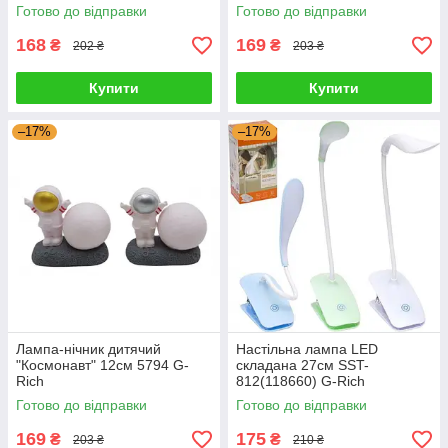
Готово до відправки
Готово до відправки
168
169
₴
₴
202 ₴
203 ₴
Купити
Купити
–17%
–17%
Лампа-нічник дитячий
Настільна лампа LED
"Космонавт" 12см 5794 G-
складана 27см SST-
Rich
812(118660) G-Rich
Готово до відправки
Готово до відправки
169
175
₴
₴
203 ₴
210 ₴