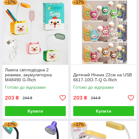
–17%
–17%
Лампа світлодіодна 2
режими, акумуляторна
Дитячий Нічник 22см на USB
M48490 G-Rich
6617-10O-T-Q G-Rich
Готово до відправки
Готово до відправки
203
203
₴
₴
244 ₴
244 ₴
Купити
Купити
–17%
–17%