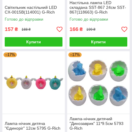
Настільна лампа LED
Світильник настільний LED
складана SST-867 24см SST-
CX-0015B(114001) G-Rich
867(118663) G-Rich
Готово до відправки
Готово до відправки
157
166
₴
₴
188 ₴
199 ₴
Купити
Купити
–17%
–17%
Лампа-нічник дитячий
Лампа-нічник дитяча
"Динозаврик" 11*9.5см 5793
"Єдиноріг" 12см 5795 G-Rich
G-Rich