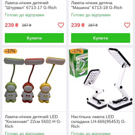
Лампа-нічник дитячий
Лампа-нічник дитяча
"Штурвал" 6713-17 G-Rich
"Машина" 6713-18 G-Rich
Готово до відправки
Готово до відправки
239
239
₴
₴
287 ₴
287 ₴
Купити
Купити
–17%
–17%
Лампа-нічник дитячий LED
Настільна лампа LED
"Космонавт" 22см 5502-Н G-
складана LH-666(95453) G-
Rich
Rich
Готово до відправки
Готово до відправки