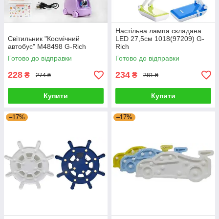
Настільна лампа складана
Світильник "Космічний
LED 27,5см 1018(97209) G-
автобус" M48498 G-Rich
Rich
Готово до відправки
Готово до відправки
228
234
₴
₴
274 ₴
281 ₴
Купити
Купити
–17%
–17%