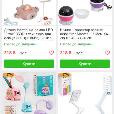
Дитяча Настільна лампа LED
Нічник – проектор зоряне
"Літак" 350D з точилкою для
небо Star Master 11*13см X4-
олівців 350D(118682) G-Rich
28(106466) G-Rich
Готово до відправки
Готово до відправки
218
218
₴
₴
262 ₴
262 ₴
Купити
Купити
–17%
–17%