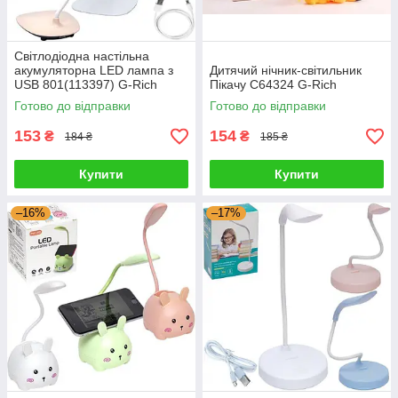
Світлодіодна настільна
акумуляторна LED лампа з
Дитячий нічник-світильник
USB 801(113397) G-Rich
Пікачу C64324 G-Rich
Готово до відправки
Готово до відправки
153
154
₴
₴
184 ₴
185 ₴
Купити
Купити
–16%
–17%