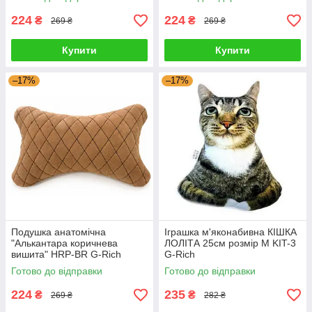
224
224
₴
₴
269 ₴
269 ₴
Купити
Купити
–17%
–17%
Подушка анатомічна
Іграшка м'яконабивна КІШКА
"Алькантара коричнева
ЛОЛІТА 25см розмір M KIT-3
вишита" HRP-BR G-Rich
G-Rich
Готово до відправки
Готово до відправки
224
235
₴
₴
269 ₴
282 ₴