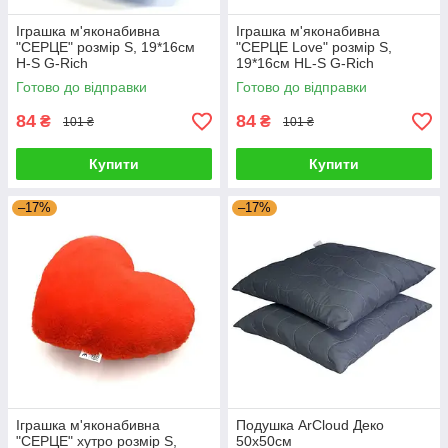
Іграшка м'яконабивна
Іграшка м'яконабивна
"СЕРЦЕ" розмір S, 19*16см
"СЕРЦЕ Love" розмір S,
H-S G-Rich
19*16см HL-S G-Rich
Готово до відправки
Готово до відправки
84
84
₴
₴
101 ₴
101 ₴
Купити
Купити
–17%
–17%
Іграшка м'яконабивна
Подушка ArCloud Деко
"СЕРЦЕ" хутро розмір S,
50х50см