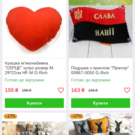
Іграшка м'яконабивна
"СЕРЦЕ" хутро розмір M,
Подушка з принтом "Прапор"
29*22см HF-M G-Rich
00867-0050 G-Rich
Готово до відправки
Готово до відправки
155
163
₴
₴
186 ₴
196 ₴
Купити
Купити
–17%
–17%