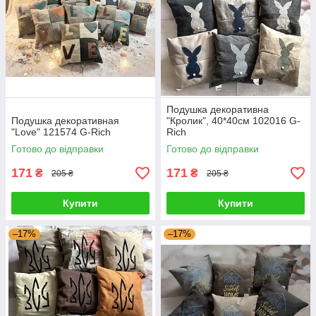
Подушка декоративна
Подушка декоративная
"Кролик", 40*40см 102016 G-
"Love" 121574 G-Rich
Rich
Готово до відправки
Готово до відправки
171
171
₴
₴
205 ₴
205 ₴
Купити
Купити
–17%
–17%