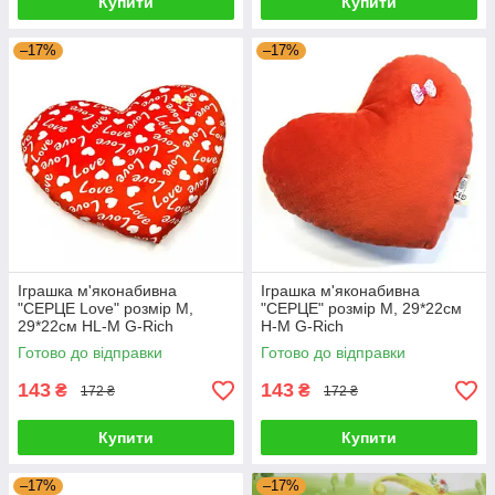
Купити
Купити
–17%
–17%
Іграшка м'яконабивна
Іграшка м'яконабивна
"СЕРЦЕ Love" розмір М,
"СЕРЦЕ" розмір M, 29*22см
29*22см HL-M G-Rich
H-M G-Rich
Готово до відправки
Готово до відправки
143
143
₴
₴
172 ₴
172 ₴
Купити
Купити
–17%
–17%