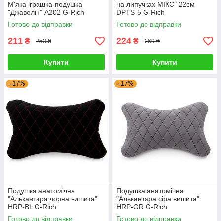
М'яка іграшка-подушка
на липучках МІКС" 22см
"Джавелін" А202 G-Rich
DPTS-5 G-Rich
Готово до відправки
Готово до відправки
211
224
₴
₴
253 ₴
269 ₴
Купити
Купити
–17%
–17%
Подушка анатомічна
Подушка анатомічна
"Алькантара чорна вишита"
"Алькантара сіра вишита"
HRP-BL G-Rich
HRP-GR G-Rich
Готово до відправки
Готово до відправки