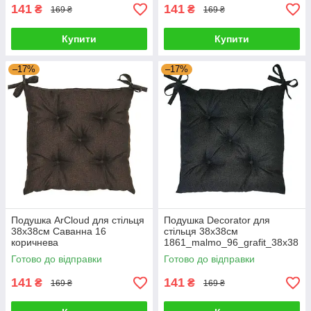
141
141
₴
₴
169 ₴
169 ₴
Купити
Купити
–17%
–17%
Подушка ArCloud для стільця
Подушка Decorator для
38x38см Саванна 16
стільця 38x38см
коричнева
1861_malmo_96_grafit_38x38
1861_savana_16_korichneva_
G-Rich
Готово до відправки
Готово до відправки
38x38 G-Rich
141
141
₴
₴
169 ₴
169 ₴