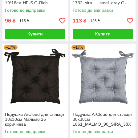
19*16см HF-S G-Rich
1732_sira___steel_grey G-
Rich
Готово до відправки
Готово до відправки
96
113
₴
₴
115 ₴
136 ₴
Купити
Купити
–17%
–17%
Подушка ArCloud для стільця
Подушка ArCloud для стільця
38x38см Мальмо 26
38x38см
коричнева
1861_MALMO_90_SIRA_38X
1861_MALMO_26_KORICHN
38 G-Rich
Готово до відправки
Готово до відправки
EVA_38X38 G-Rich