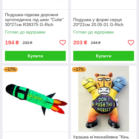
Подушка-підкова дорожня
ортопедична під шию "Cutie"
Подушка у формі серця
30*27см R38375 G-Rich
20*22см 20.05.01 G-Rich
Готово до відправки
Готово до відправки
194
203
₴
₴
233 ₴
244 ₴
Купити
Купити
–17%
–17%
Іграшка м'яконабивна "Кінь