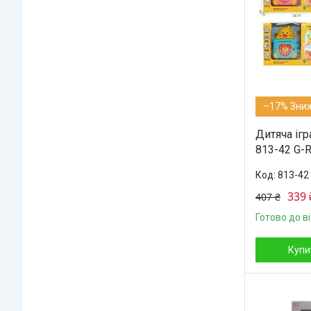
–17%
Дитяча іг
813-42 G-R
813-42
339 
407 ₴
Готово до в
Купи