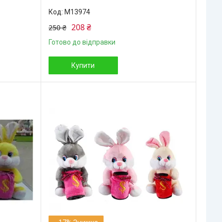
M13974
208 ₴
250 ₴
Готово до відправки
Купити