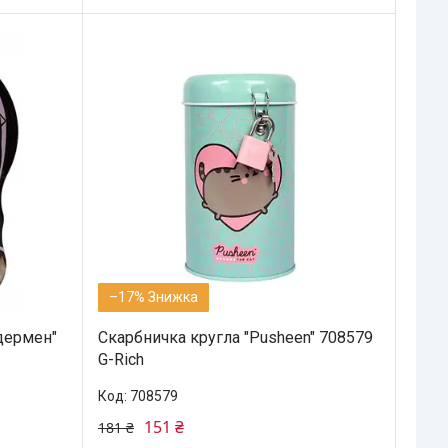
–17%
дермен"
Скарбничка кругла "Pusheen" 708579
G-Rich
708579
151 ₴
181 ₴