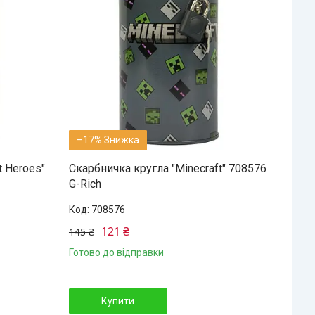
–17%
t Heroes"
Скарбничка кругла "Minecraft" 708576
G-Rich
708576
121 ₴
145 ₴
Готово до відправки
Купити