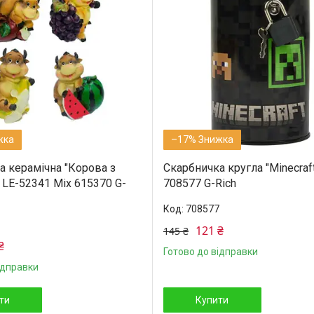
–17%
а керамічна "Корова з
Скарбничка кругла "Minecraf
 LE-52341 Mix 615370 G-
708577 G-Rich
708577
121 ₴
145 ₴
₴
Готово до відправки
ідправки
ти
Купити