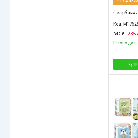
–17%
Скарбничка
M1762
285 
342 ₴
Готово до в
Купи