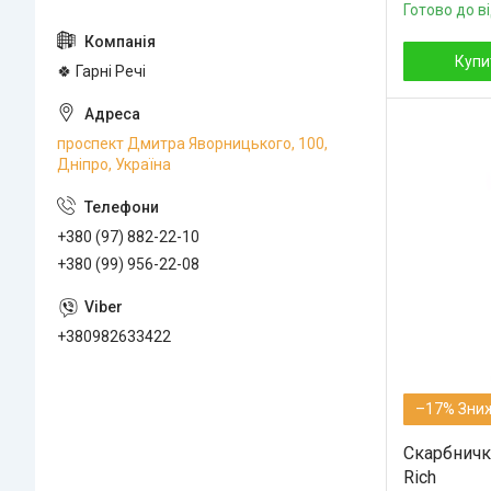
Готово до в
Купи
🍀 Гарні Речі
проспект Дмитра Яворницького, 100,
Дніпро, Україна
+380 (97) 882-22-10
+380 (99) 956-22-08
+380982633422
–17%
Скарбничка
Rich