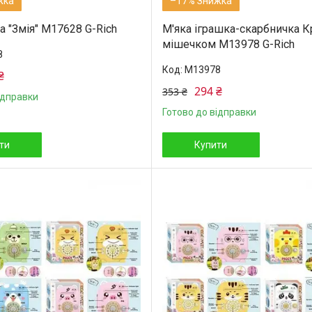
–17%
 "Змія" M17628 G-Rich
М'яка іграшка-скарбничка К
мішечком М13978 G-Rich
8
М13978
₴
294 ₴
353 ₴
ідправки
Готово до відправки
ти
Купити