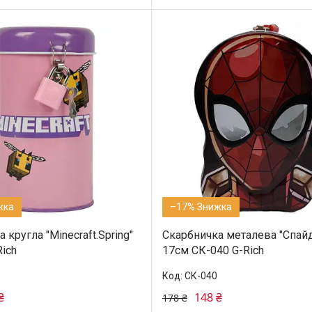
–17%
 кругла "Minecraft.Spring"
Скарбничка металева "Спай
ich
17см СК-040 G-Rich
СК-040
₴
148 ₴
178 ₴