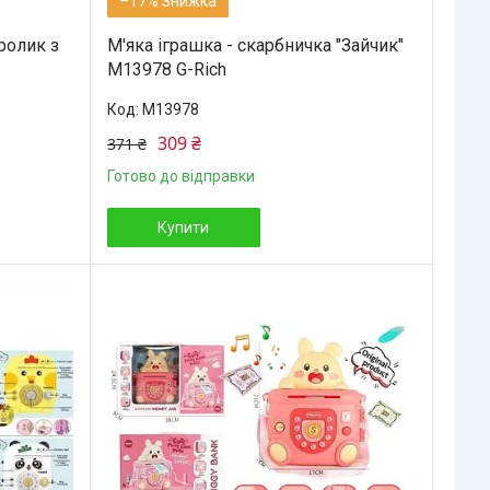
–17%
ролик з
М'яка іграшка - скарбничка "Зайчик"
M13978 G-Rich
M13978
309 ₴
371 ₴
Готово до відправки
Купити