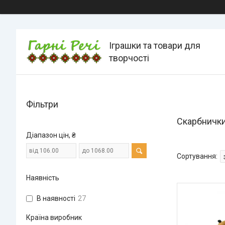
Іграшки та товари для
творчості
Фільтри
Скарбничк
Діапазон цін, ₴
Наявність
В наявності
27
Країна виробник