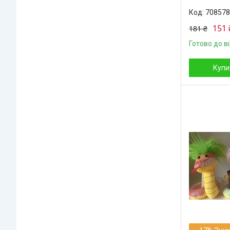
708578
151 
181 ₴
Готово до в
Купи