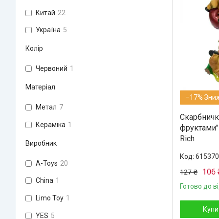
Китай
22
Україна
5
Колір
Червоний
1
Матеріал
–17%
Метал
7
Скарбничк
Кераміка
1
фруктами"
Rich
Виробник
615370
A-Toys
20
106 
127 ₴
China
1
Готово до в
Limo Toy
1
Купи
YES
5