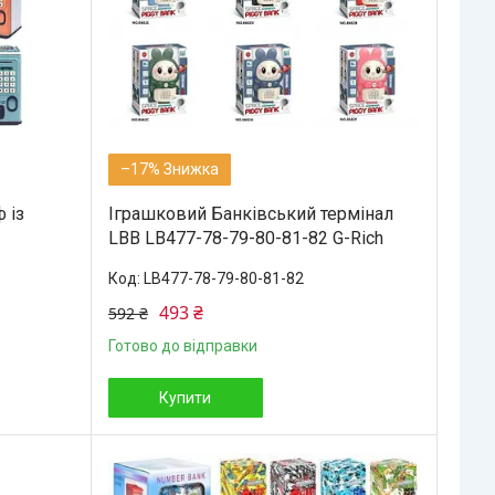
–17%
 із
Іграшковий Банківський термінал
LBB LB477-78-79-80-81-82 G-Rich
LB477-78-79-80-81-82
493 ₴
592 ₴
Готово до відправки
Купити