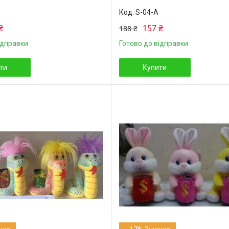
S-04-А
₴
157 ₴
188 ₴
ідправки
Готово до відправки
ти
Купити