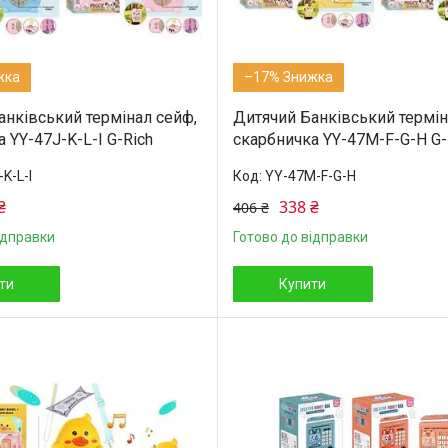
–17%
анківський термінал сейф,
Дитячий Банківський термін
 YY-47J-K-L-I G-Rich
скарбничка YY-47M-F-G-H G-
K-L-I
YY-47M-F-G-H
₴
338 ₴
406 ₴
ідправки
Готово до відправки
ти
Купити