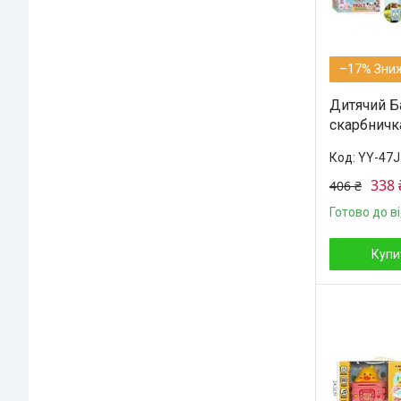
–17%
Дитячий Б
скарбничка
YY-47J-
338 
406 ₴
Готово до в
Купи