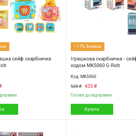
–17%
рашка сейф скарбничка
Іграшкова скарбничка - сейф
ich
кодом MK5060 G-Rich
MK5060
₴
433 ₴
520 ₴
ідправки
Готово до відправки
ти
Купити