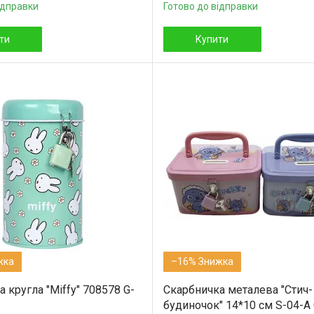
ідправки
Готово до відправки
ти
Купити
–16%
 кругла "Miffy" 708578 G-
Скарбничка металева "Стич-
будиночок" 14*10 см S-04-А 