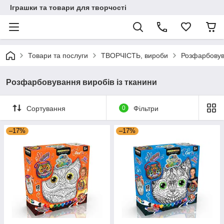
Іграшки та товари для творчості
Товари та послуги
ТВОРЧІСТЬ, вироби
Розфарбовува
Розфарбовування виробів із тканини
Сортування
0
Фільтри
–17%
–17%