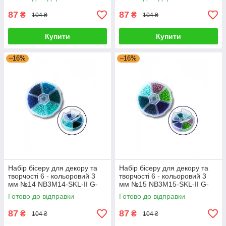
87
87
₴
₴
104 ₴
104 ₴
Купити
Купити
–16%
–16%
Набір бісеру для декору та
Набір бісеру для декору та
творчості 6 - кольоровий 3
творчості 6 - кольоровий 3
мм №14 NB3M14-SKL-II G-
мм №15 NB3M15-SKL-II G-
Rich
Rich
Готово до відправки
Готово до відправки
87
87
₴
₴
104 ₴
104 ₴