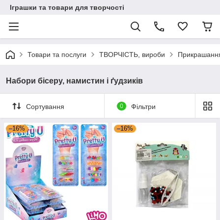
Іграшки та товари для творчості
Товари та послуги
ТВОРЧІСТЬ, вироби
Прикрашання
Набори бісеру, намистин і ґудзиків
Сортування
0
Фільтри
–16%
–16%