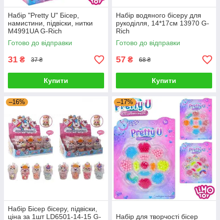
Набір "Pretty U" Бісер,
Набір водяного бісеру для
намистини, підвіски, нитки
рукоділля, 14*17см 13970 G-
M4991UA G-Rich
Rich
Готово до відправки
Готово до відправки
31
57
₴
₴
37 ₴
68 ₴
Купити
Купити
–16%
–17%
Набір Бісер бісеру, підвіски,
ціна за 1шт LD6501-14-15 G-
Набір для творчості бісер