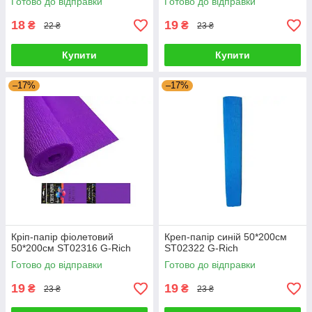
Готово до відправки
Готово до відправки
18
19
₴
₴
22 ₴
23 ₴
Купити
Купити
–17%
–17%
Кріп-папір фіолетовий
Креп-папір синій 50*200см
50*200см ST02316 G-Rich
ST02322 G-Rich
Готово до відправки
Готово до відправки
19
19
₴
₴
23 ₴
23 ₴