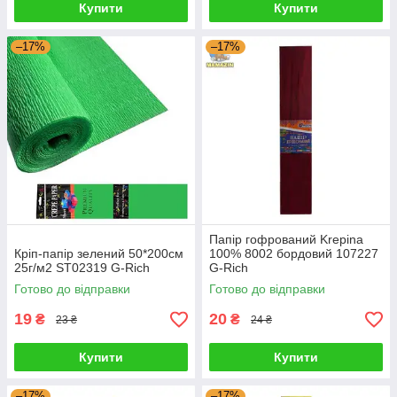
Купити
Купити
–17%
–17%
Папір гофрований Krepina
Кріп-папір зелений 50*200см
100% 8002 бордовий 107227
25г/м2 ST02319 G-Rich
G-Rich
Готово до відправки
Готово до відправки
19
20
₴
₴
23 ₴
24 ₴
Купити
Купити
–17%
–17%