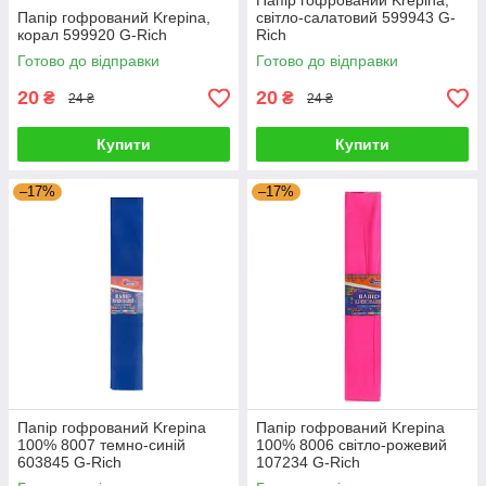
Папір гофрований Krepina,
Папір гофрований Krepina,
світло-салатовий 599943 G-
корал 599920 G-Rich
Rich
Готово до відправки
Готово до відправки
20
20
₴
₴
24 ₴
24 ₴
Купити
Купити
–17%
–17%
Папір гофрований Krepina
Папір гофрований Krepina
100% 8007 темно-синій
100% 8006 світло-рожевий
603845 G-Rich
107234 G-Rich