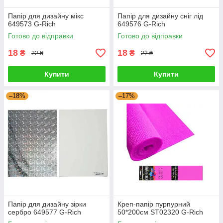
Папір для дизайну мікс
Папір для дизайну сніг лід
649573 G-Rich
649576 G-Rich
Готово до відправки
Готово до відправки
18
18
₴
₴
22 ₴
22 ₴
Купити
Купити
–18%
–17%
Папір для дизайну зірки
Креп-папір пурпурний
сербро 649577 G-Rich
50*200см ST02320 G-Rich