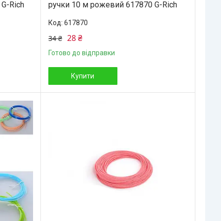
 G-Rich
ручки 10 м рожевий 617870 G-Rich
617870
28 ₴
34 ₴
Готово до відправки
Купити