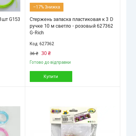
–17%
 3шт G153
Стержень запаска пластиковая к 3 D
ручке 10 м светло - розовый 627362
G-Rich
627362
30 ₴
36 ₴
Готово до відправки
Купити