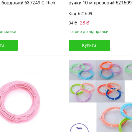
м бордовий 637249 G-Rich
ручки 10 м прозорий 621609
621609
28 ₴
34 ₴
ідправки
Готово до відправки
ти
Купити