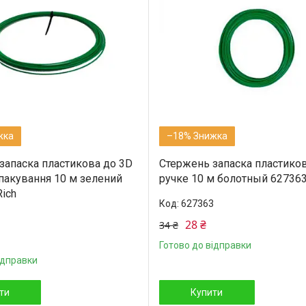
–18%
запаска пластикова до 3D
Стержень запаска пластиков
 пакування 10 м зелений
ручке 10 м болотный 627363
ich
627363
28 ₴
34 ₴
Готово до відправки
ідправки
ти
Купити