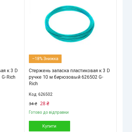
–18%
ая к 3 D
Стержень запаска пластиковая к 3 D
 G-Rich
ручке 10 м бирюзовый 626502 G-
Rich
626502
28 ₴
34 ₴
Готово до відправки
Купити