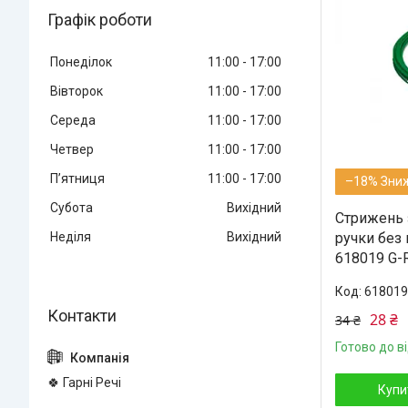
Графік роботи
Понеділок
11:00
17:00
Вівторок
11:00
17:00
Середа
11:00
17:00
Четвер
11:00
17:00
Пʼятниця
11:00
17:00
–18%
Субота
Вихідний
Стрижень 
ручки без
Неділя
Вихідний
618019 G-R
618019
28 ₴
34 ₴
Готово до в
🍀 Гарні Речі
Купи