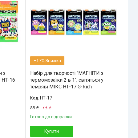
–17%
и з
Набір для творчості "МАГНІТИ з
і НТ-16
термомозаїки 2 в 1", світяться у
темряві МІКС НТ-17 G-Rich
НТ-17
73 ₴
88 ₴
Готово до відправки
Купити