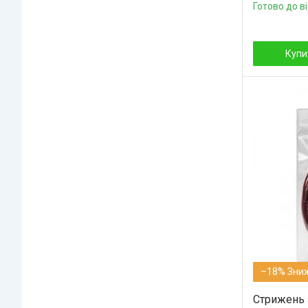
Готово до в
Купи
–18%
Стрижень 