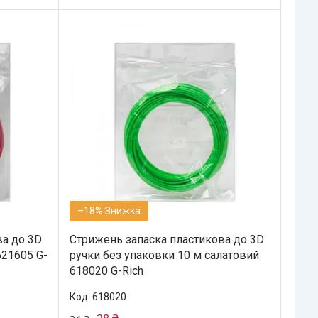
–18%
ва до 3D
Стрижень запаска пластикова до 3D
621605 G-
ручки без упаковки 10 м салатовий
618020 G-Rich
618020