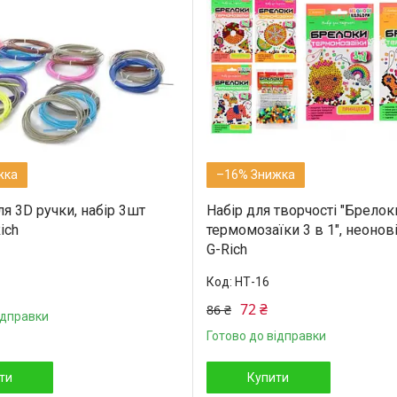
–16%
я 3D ручки, набір 3шт
Набір для творчості "Брелок
ich
термомозаїки 3 в 1", неонов
G-Rich
НТ-16
72 ₴
86 ₴
ідправки
Готово до відправки
ти
Купити