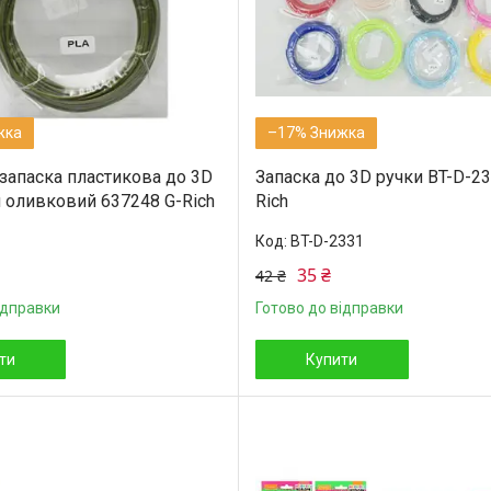
–17%
запаска пластикова до 3D
Запаска до 3D ручки BT-D-23
м оливковий 637248 G-Rich
Rich
BT-D-2331
35 ₴
42 ₴
ідправки
Готово до відправки
ти
Купити