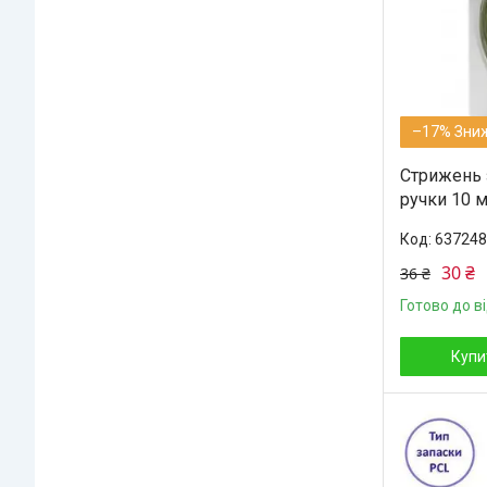
–17%
Стрижень 
ручки 10 
637248
30 ₴
36 ₴
Готово до в
Купи