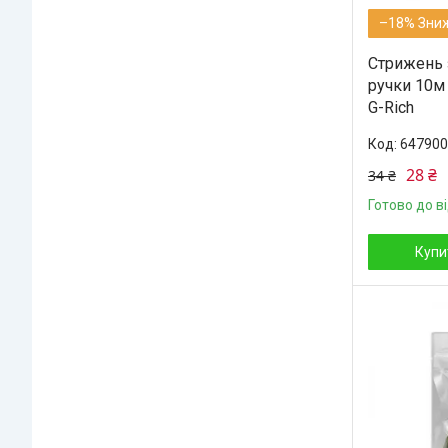
–18%
Стрижень 
ручки 10м
G-Rich
647900
28 ₴
34 ₴
Готово до в
Купи