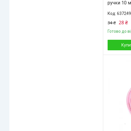
ручки 10 
637249
28 ₴
34 ₴
Готово до в
Купи