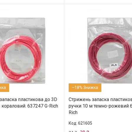
–18%
запаска пластикова до 3D
Стрижень запаска пластико
 кораловий. 637247 G-Rich
ручки 10 м темно-рожевий 
Rich
621605