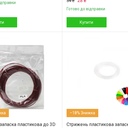
28 ₴
34 ₴
ідправки
Готово до відправки
ти
Купити
–18%
запаска пластикова до 3D
Стрижень пластикова запас