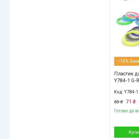
–16%
Пластик дл
Y784-1 G-R
Y784-1
71 ₴
85 ₴
Готово до в
Купи