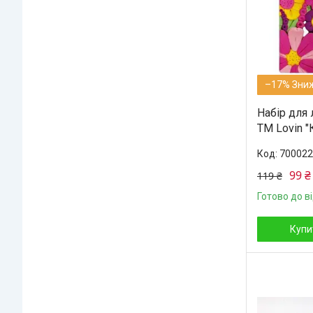
–17%
Набір для 
ТМ Lovin "
700022
99 ₴
119 ₴
Готово до в
Купи