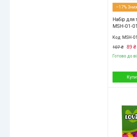
–17%
Набір для 
MSH-01-01
MSH-0
89 ₴
107 ₴
Готово до в
Купи