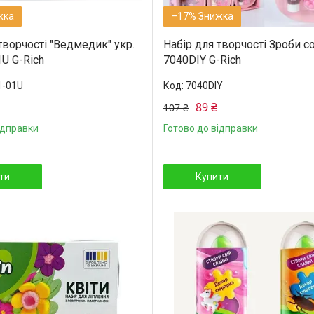
–17%
творчості "Ведмедик" укр.
Набір для творчості Зроби с
U G-Rich
7040DIY G-Rich
1-01U
7040DIY
89 ₴
107 ₴
ідправки
Готово до відправки
ти
Купити