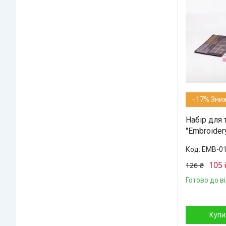
–17%
Набір для 
"Embroider
EMB-01
105 
126 ₴
Готово до в
Купи