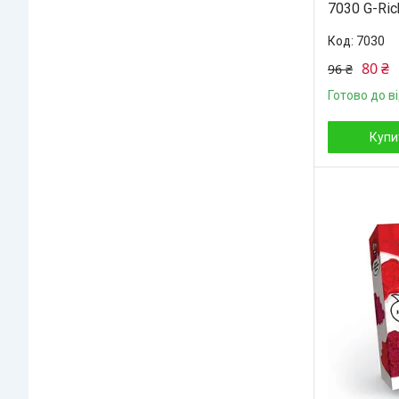
7030 G-Ric
7030
80 ₴
96 ₴
Готово до в
Купи