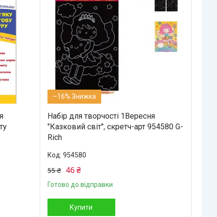
–16%
я
Набір для творчості 1Вересня
ту
"Казковий світ", скретч-арт 954580 G-
Rich
954580
46 ₴
55 ₴
Готово до відправки
Купити