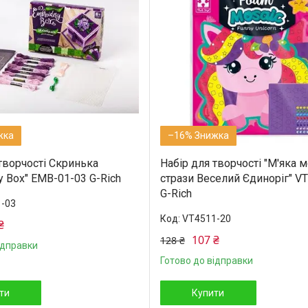
–16%
творчості Скринька
Набір для творчості "М'яка м
y Box" EMB-01-03 G-Rich
стрази Веселий Єдиноріг" V
G-Rich
-03
VT4511-20
₴
107 ₴
128 ₴
ідправки
Готово до відправки
ти
Купити