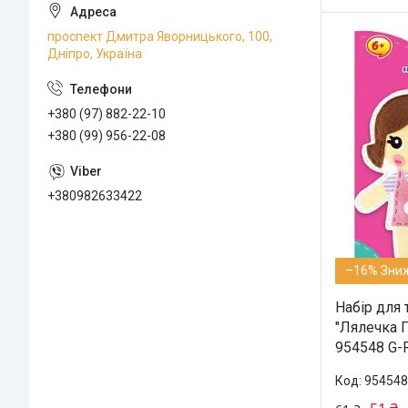
проспект Дмитра Яворницького, 100,
Дніпро, Україна
+380 (97) 882-22-10
+380 (99) 956-22-08
+380982633422
–16%
Набір для 
"Лялечка П
954548 G-R
954548