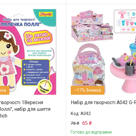
–17%
творчості 1Вересня
Набір для творчості A042 G-R
оллі", набір для шиття
A042
ich
65 ₴
78 ₴
Готово до відправки