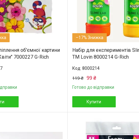
–17%
ліплення об'ємної картини
Набір для експериментів Sl
Квіти" 7000227 G-Rich
ТМ Lovin 8000214 G-Rich
7
8000214
99 ₴
119 ₴
ідправки
Готово до відправки
ти
Купити