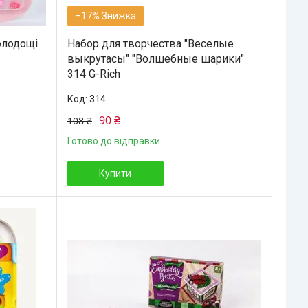
–17%
олодощі
Набор для творчества "Веселые
выкрутасы" "Волшебные шарики"
314 G-Rich
314
90 ₴
108 ₴
Готово до відправки
Купити