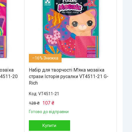
–16%
озаїка
Набір для творчості М'яка мозаїка
T4511-20
стрази Історія русалки VT4511-21 G-
Rich
VT4511-21
107 ₴
128 ₴
Готово до відправки
Купити