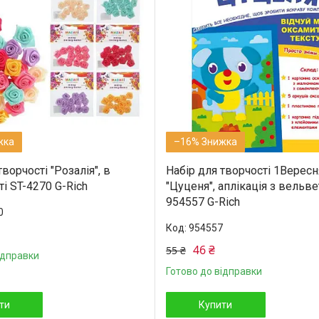
–16%
творчості "Розалія", в
Набір для творчості 1Вересн
і ST-4270 G-Rich
"Цуценя", аплікація з вельве
954557 G-Rich
0
954557
46 ₴
55 ₴
ідправки
Готово до відправки
ти
Купити