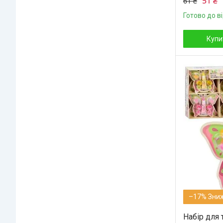
51 ₴
61 ₴
Готово до в
Купи
–17%
Набір для 