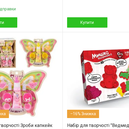
ідправки
ти
Купити
–16%
творчості Зроби капкейк
Набір для творчості "Ведмед